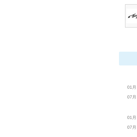
01月
07月
01月
07月