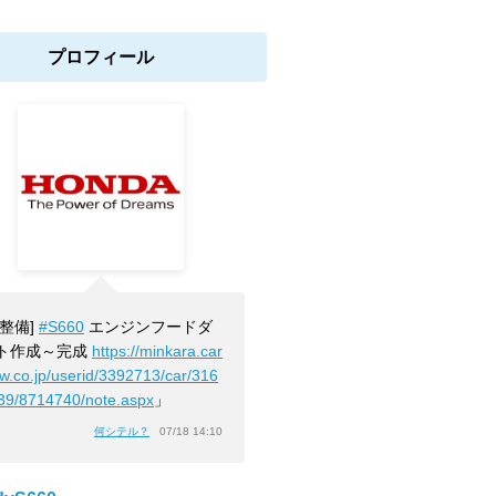
プロフィール
[整備]
#S660
エンジンフードダ
ト作成～完成
https://minkara.car
ew.co.jp/userid/3392713/car/316
39/8714740/note.aspx
」
何シテル？
07/18 14:10