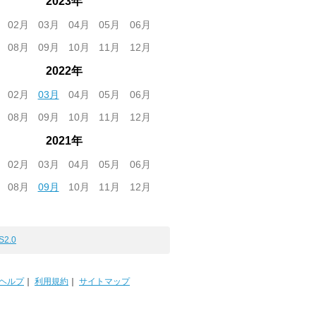
2023年
02月
03月
04月
05月
06月
08月
09月
10月
11月
12月
2022年
02月
03月
04月
05月
06月
08月
09月
10月
11月
12月
2021年
02月
03月
04月
05月
06月
08月
09月
10月
11月
12月
S2.0
ヘルプ
｜
利用規約
｜
サイトマップ