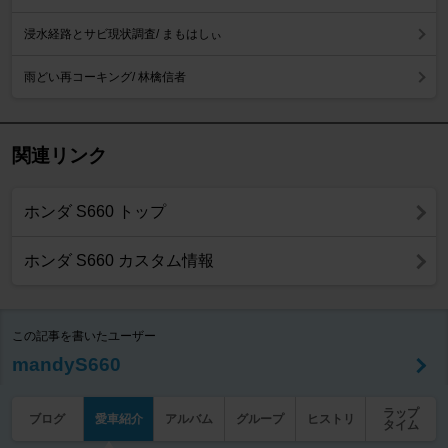
浸水経路とサビ現状調査/ まもはしぃ
雨どい再コーキング/ 林檎信者
関連リンク
ホンダ S660 トップ
ホンダ S660 カスタム情報
この記事を書いたユーザー
mandyS660
ラップ
ブログ
愛車紹介
アルバム
グループ
ヒストリ
タイム