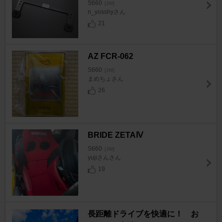
S660
[JW]
n_yosshyさん
21
AZ FCR-062
S660
[JW]
まめちょさん
26
BRIDE ZETAⅣ
S660
[JW]
yujiさんさん
19
長距離ドライブを快適に！ お