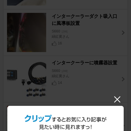
インタークーラーダクト吸入口
に風導板設置
S660
[JW]
緑紅黄さん
16
インタークーラーに噴霧器設置
S660
[JW]
緑紅黄さん
14
タイヤ交換
S660
[JW]
kuma0073さん
15