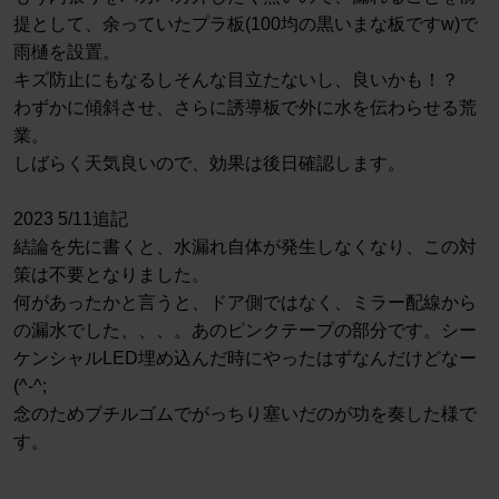
提として、余っていたプラ板(100均の黒いまな板ですw)で
雨樋を設置。
キズ防止にもなるしそんな目立たないし、良いかも！？
わずかに傾斜させ、さらに誘導板で外に水を伝わらせる荒
業。
しばらく天気良いので、効果は後日確認します。
2023 5/11追記
結論を先に書くと、水漏れ自体が発生しなくなり、この対
策は不要となりました。
何があったかと言うと、ドア側ではなく、ミラー配線から
の漏水でした、、、。あのピンクテープの部分です。シー
ケンシャルLED埋め込んだ時にやったはずなんだけどなー
(^-^;
念のためブチルゴムでがっちり塞いだのが功を奏した様で
す。