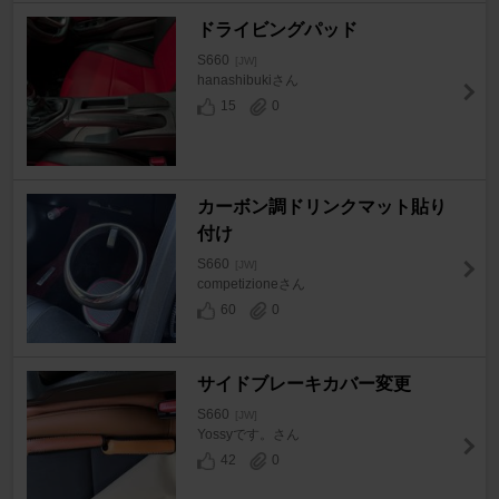
ドライビングパッド
S660
[JW]
hanashibukiさん
15
0
カーボン調ドリンクマット貼り
付け
S660
[JW]
competizioneさん
60
0
サイドブレーキカバー変更
S660
[JW]
Yossyです。さん
42
0