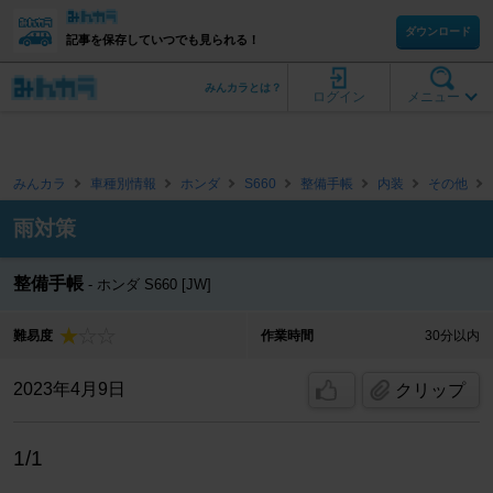
ダウンロード
記事を保存していつでも見られる！
みんカラとは？
ログイン
メニュー
みんカラ
車種別情報
ホンダ
S660
整備手帳
内装
その他
雨対策
整備手帳
ホンダ S660 [JW]
難易度
作業時間
30分以内
2023年4月9日
クリップ
1/1