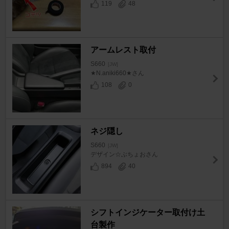
119
48
アームレスト取付
S660
[JW]
★N.aniki660★さん
108
0
ネジ隠し
S660
[JW]
デザイン☆ぶちょおさん
894
40
シフトインジケーター取付け土
台製作