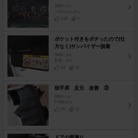
S660
[JW]
シロだもんさん
119
0
ポケット付きをポチったので(仕
方なく)サンバイザー脱着
S660
[JW]
影虎。さん
54
10
助手席 足元 改善 ③
S660
[JW]
P-Manさん
58
12
ドアの雨漏り