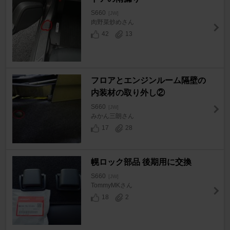
S660
[JW]
肉野菜炒めさん
42
13
フロアとエンジンルーム隔壁の
内装材の取り外し②
S660
[JW]
みかん三朗さん
17
28
幌ロック部品 後期用に交換
S660
[JW]
TommyMKさん
18
2