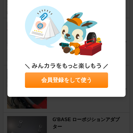
レーダーデータ更新！
S660
[JW]
プレ３ｒｄさん
23
BRIDE ZIEG Ⅳ
会員登録をして使う
S660
[JW]
mtmrさん
24
G'BASE ローポジションアダプ
ター