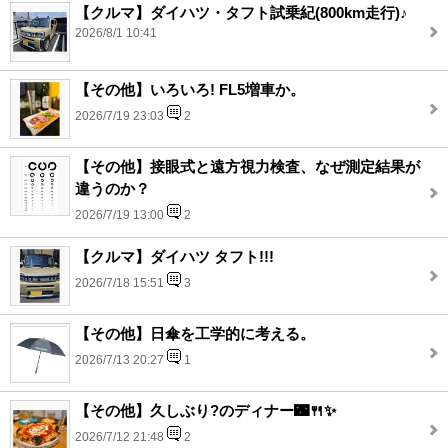
【クルマ】ダイハツ・タフト試乗紀(800km走行)♪
2026/8/1 10:41
【その他】いろいろ! FL5増車か。
2026/7/19 23:03
2
【その他】接眼式と遠方視力検査、なぜ測定結果が
違うのか？
2026/7/19 13:00
2
【クルマ】ダイハツ タフト!!!
2026/7/18 15:51
3
【その他】日傘を工学的に考える。
2026/7/13 20:27
1
【その他】久しぶり?のディナー🌃🍴✨
2026/7/12 21:48
2