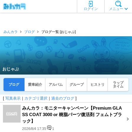
ログイン
メニュー
みんカラ
ブログ
ブログ一覧 [おじゃぶ]
おじゃぶ
ラップ
ブログ
愛車紹介
アルバム
グループ
ヒストリ
タイム
[
写真表示
｜
カテゴリ選択
｜
過去のブログ
]
みんカラ：モニターキャンペーン【Premium GLA
SS COAT 3000 or 樹脂パーツ復活剤 フェムトブラ
ック】
2026/8/4 17:35
1