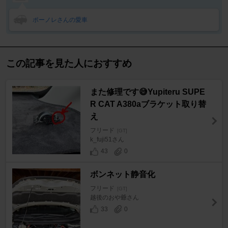
ポーノレさんの愛車
この記事を見た人におすすめ
また修理です😅Yupiteru SUPE
R CAT A380aブラケット取り替
え
フリード
[GT]
k_fuji51さん
43
0
ボンネット静音化
フリード
[GT]
越後のおや爺さん
33
0