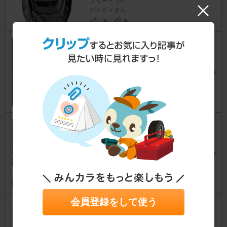
フリード
[GT]
バンビィさん
18
9
（DIY）デッドニング② リアゲ
ート
フリード
[GT]
Raiseさん
9
2
運転席/助手席周りのケーブル整
理
フリード
[GT]
かんかんかんたむさん
11
12
会員登録をして使う
ユーロホーン配線図
フリード
[GT]