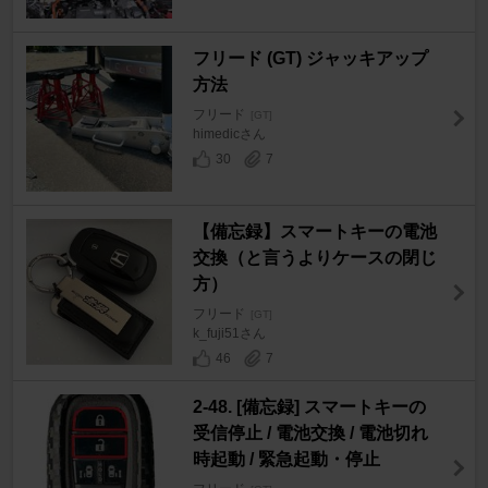
フリード (GT) ジャッキアップ
方法
フリード
[GT]
himedicさん
30
7
【備忘録】スマートキーの電池
交換（と言うよりケースの閉じ
方）
フリード
[GT]
k_fuji51さん
46
7
2-48. [備忘録] スマートキーの
受信停止 / 電池交換 / 電池切れ
時起動 / 緊急起動・停止