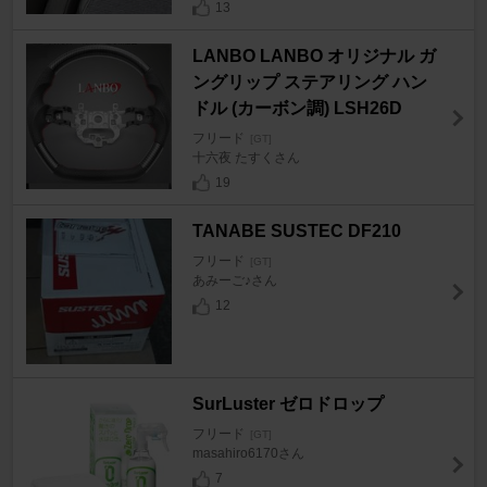
13
LANBO LANBO オリジナル ガ
ングリップ ステアリング ハン
ドル (カーボン調) LSH26D
フリード
[GT]
十六夜 たすくさん
19
TANABE SUSTEC DF210
フリード
[GT]
あみーご♪さん
12
SurLuster ゼロドロップ
フリード
[GT]
masahiro6170さん
7