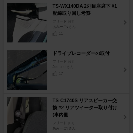
TS-WX140DA 2列目座席下 #1
配線取り回し考察
フリード
[GT]
あみーご♪さん
11
ドライブレコーダーの取付
フリード
[GT]
Joe-coolさん
17
TS-C1740S リアスピーカー交
換 #2 リアツイーター取り付け
(車内側
フリード
[GT]
あみーご♪さん