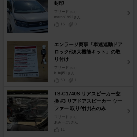
封印
フリード
[GT]
maron1992さん
16
0
エンラージ商事「車速連動ドア
ロック他6大機能キット」の取
り付け
フリード
[GT]
k_fuji51さん
50
1
TS-C1740S リアスピーカー交
換 #3 リアドアスピーカー ウー
ファー 取り付け(右のみ
フリード
[GT]
あみーご♪さん
11