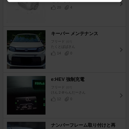
k_fuji51さん
20
4
キーパー メンテナンス
フリード
[GT]
たくとぱぱさん
14
0
e:HEV 強制充電
フリード
[GT]
けん２＠らんだーさん
12
0
ナンバーフレーム取り付けと再