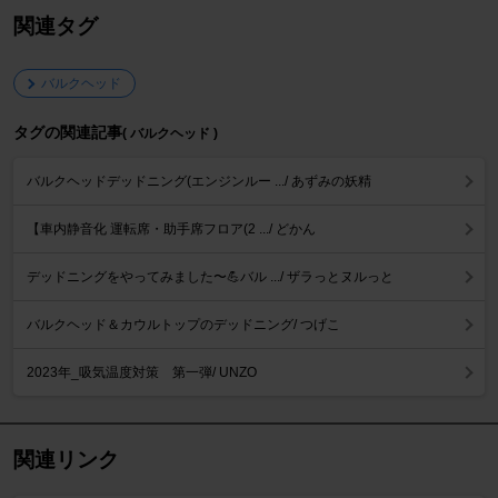
関連タグ
バルクヘッド
タグの関連記事
( バルクヘッド )
バルクヘッドデッドニング(エンジンルー .../ あずみの妖精
【車内静音化 運転席・助手席フロア(2 .../ どかん
デッドニングをやってみました〜💪バル .../ ザラっとヌルっと
バルクヘッド＆カウルトップのデッドニング/ つげこ
2023年_吸気温度対策 第一弾/ UNZO
関連リンク