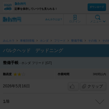
ダウンロード
記事を保存していつでも見られる！
みんカラとは？
ログイン
メニュー
みんカラ
車種別情報
ホンダ
フリード
整備手帳
その他
その
バルクヘッド デッドニング
整備手帳
ホンダ フリード [GT]
難易度
作業時間
3時間以内
2026年5月16日
クリップ
1/8