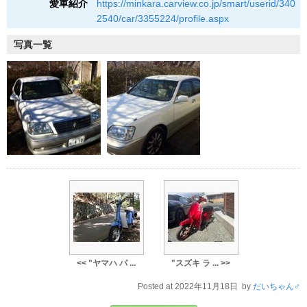
愛車紹介
https://minkara.carview.co.jp/smart/userid/340
2540/car/3355224/profile.aspx
写真一覧
<< "ヤマハ パ ...
"スズキ ラ ... >>
Posted at 2022年11月18日 by
だいちゃん♂