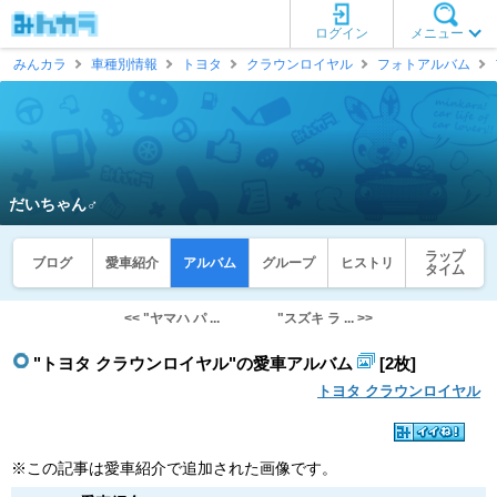
ログイン
メニュー
みんカラ
車種別情報
トヨタ
クラウンロイヤル
フォトアルバム
だいちゃん♂
ラップ
ブログ
愛車紹介
アルバム
グループ
ヒストリ
タイム
<< "ヤマハ パ ...
"スズキ ラ ... >>
"トヨタ クラウンロイヤル"の愛車アルバム
[2枚]
トヨタ クラウンロイヤル
※この記事は愛車紹介で追加された画像です。