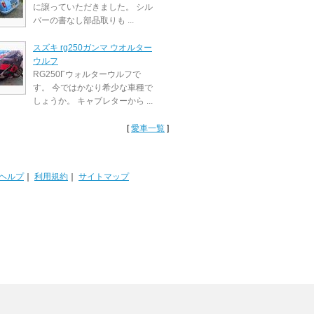
に譲っていただきました。 シル
バーの書なし部品取りも ...
スズキ rg250ガンマ ウオルター
ウルフ
RG250Γウォルターウルフで
す。 今ではかなり希少な車種で
しょうか。 キャブレターから ...
[
愛車一覧
]
ヘルプ
｜
利用規約
｜
サイトマップ