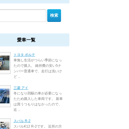
愛車一覧
トヨタ ポルテ
車無し生活がつらい季節になっ
たので購入。 維持費の安い5ナ
ンバー普通車で、走行は浅いけ
ど ...
三菱 アイ
冬になり四駆の車が必要になっ
たため購入した車両です。 新車
は買うつもりはなかったので、
近 ...
スバル R-2
スバルK12 R-2です。 近所の方