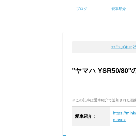
ブログ
愛車紹介
<< "スズキ rg2
"ヤマハ YSR50/8
※この記事は愛車紹介で追加された画
https://min
愛車紹介：
e.aspx