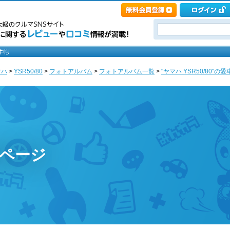
マハ
>
YSR50/80
>
フォトアルバム
>
フォトアルバム一覧
>
"ヤマハ YSR50/80"の
ページ