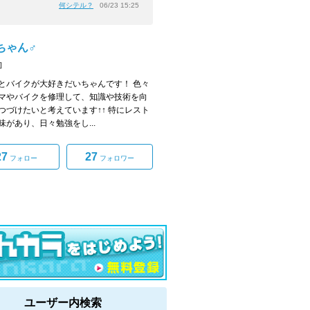
何シテル？
06/23 15:25
ちゃん♂
]
とバイクが大好きだいちゃんです！ 色々
マやバイクを修理して、知識や技術を向
つづけたいと考えています↑↑ 特にレスト
味があり、日々勉強をし...
27
27
フォロー
フォロワー
ユーザー内検索