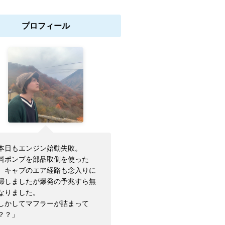
プロフィール
本日もエンジン始動失敗。
料ポンプを部品取側を使った
、キャブのエア経路も念入りに
掃しましたが爆発の予兆すら無
なりました。
しかしてマフラーが詰まって
？？」