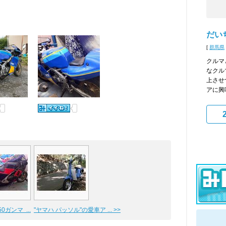
だい
[
群馬県
クルマ
なクル
上させ
アに興
50ガンマ ...
"ヤマハ パッソル"の愛車ア ... >>