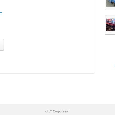
ー
© LY Corporation