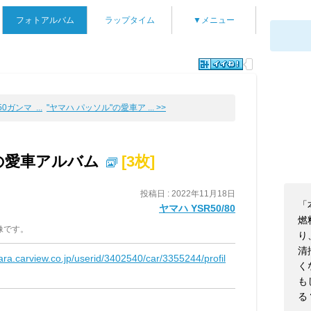
フォトアルバム
ラップタイム
▼メニュー
50ガンマ ...
"ヤマハ パッソル"の愛車ア ... >>
0"の愛車アルバム
[3枚]
投稿日 : 2022年11月18日
「
ヤマハ YSR50/80
燃
像です。
り
清
kara.carview.co.jp/userid/3402540/car/3355244/profil
く
も
る