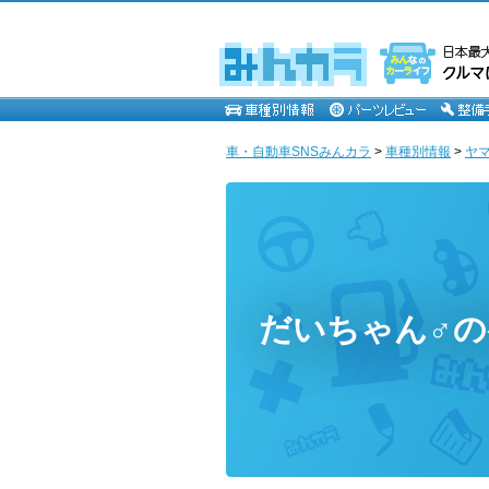
車・自動車SNSみんカラ
>
車種別情報
>
ヤ
だいちゃん♂の