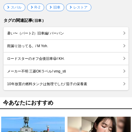
スバル
R-2
旧車
レストア
タグの関連記事
( 旧車 )
暑い〜（パート2）旧車編/ バーバン
雨漏り治ってる。/ M Yoh.
ロードスターのオフ会後旧車😃/ KH.
メーカー不明 三菱OKラベル/ vmg_sti
10年放置の燃料タンクは無理でした/ 茄子の栄養素
今あなたにおすすめ