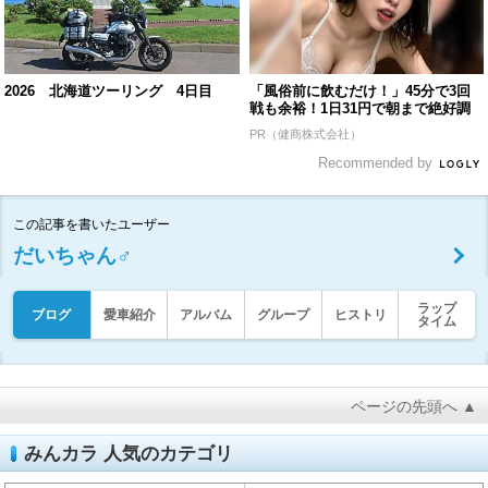
2026 北海道ツーリング 4日目
「風俗前に飲むだけ！」45分で3回
戦も余裕！1日31円で朝まで絶好調
PR（健商株式会社）
Recommended by
この記事を書いたユーザー
だいちゃん♂
ラップ
ブログ
愛車紹介
アルバム
グループ
ヒストリ
タイム
ページの先頭へ ▲
みんカラ 人気のカテゴリ