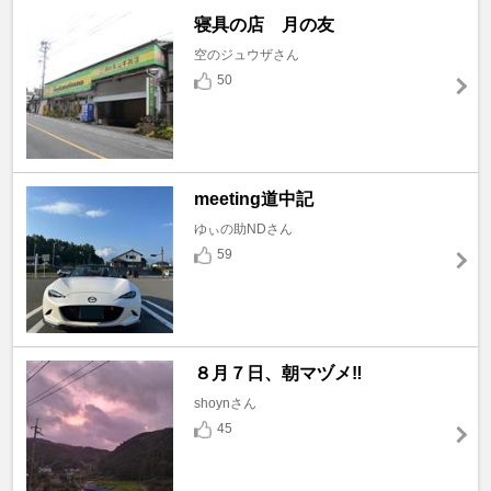
寝具の店 月の友
空のジュウザさん
50
meeting道中記
ゆぃの助NDさん
59
８月７日、朝マヅメ‼️
shoynさん
45