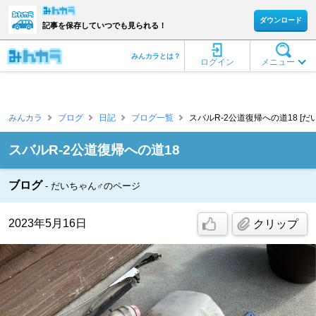
ダウンロード
記事を保存していつでも見られる！
みんカラとは？
ログイン
メニュー
みんカラ
ブログ
日記
ブログ一覧
スバルR-2公道復帰への道18 [だ
スバルR-2公道復帰への道18
ブログ
だいちゃん♂のページ
2023年5月16日
クリップ