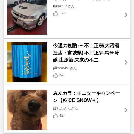
takeshi.oさん
178
今週の晩酌 〜 不二正宗(大沼酒
造店・宮城県) 不二正宗 純米吟
醸 生原酒 未来の不二
pikamatsuさん
64
みんカラ：モニターキャンペー
ン【X-ICE SNOW＋】
はちおさんさん
42