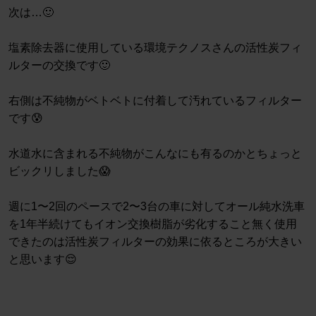
次は…🙂
塩素除去器に使用している環境テクノスさんの活性炭フィ
ルターの交換です🙂
右側は不純物がベトベトに付着して汚れているフィルター
です😰
水道水に含まれる不純物がこんなにも有るのかとちょっと
ビックリしました😱
週に1〜2回のペースで2〜3台の車に対してオール純水洗車
を1年半続けてもイオン交換樹脂が劣化すること無く使用
できたのは活性炭フィルターの効果に依るところが大きい
と思います😌