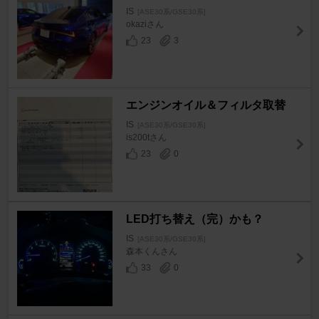
IS
[ASE30系/GSE30系]
okaziさん
23
3
エンジンオイル＆フィルタ取替
IS
[ASE30系/GSE30系]
is200tさん
23
0
LED打ち替え（完）かも？
IS
[ASE30系/GSE30系]
森本くんさん
33
0