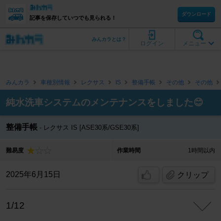
ダウンロード
記事を保存していつでも見られる！
みんカラとは？
ログイン
メニュー
みんカラ
車種別情報
レクサス
IS
整備手帳
その他
その他
純水洗車システムのメンテナンスをしました😊
整備手帳
レクサス IS [ASE30系/GSE30系]
難易度
作業時間
1時間以内
2025年6月15日
クリップ
1/12