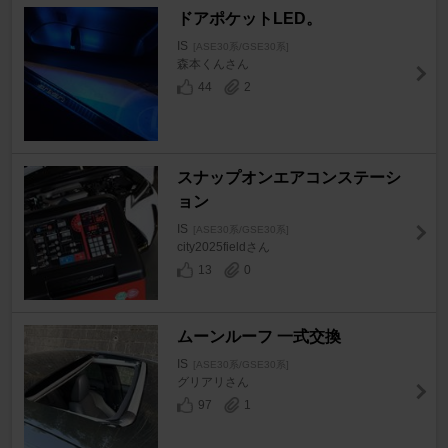
ドアポケットLED。
IS
[ASE30系/GSE30系]
森本くんさん
44
2
スナップオンエアコンステーシ
ョン
IS
[ASE30系/GSE30系]
city2025fieldさん
13
0
ムーンルーフ 一式交換
IS
[ASE30系/GSE30系]
グリアリさん
97
1