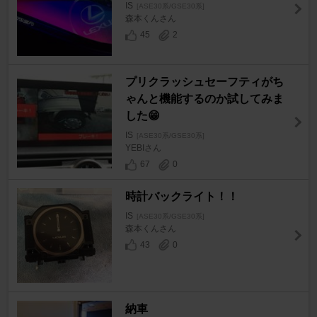
IS
[ASE30系/GSE30系]
森本くんさん
45
2
プリクラッシュセーフティがち
ゃんと機能するのか試してみま
した😁
IS
[ASE30系/GSE30系]
YEBIさん
67
0
時計バックライト！！
IS
[ASE30系/GSE30系]
森本くんさん
43
0
納車