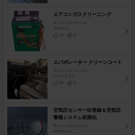
エアコンガスクリーニング
IS
[ASE30系/GSE30系]
is,ryoさん
26
0
エバポレーター クリーンコート
IS
[ASE30系/GSE30系]
のりやまさん
68
0
空気圧センサーID登録＆空気圧
警報システム初期化
IS
[ASE30系/GSE30系]
yasu-noさん