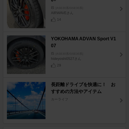
IS
[ASE30系/GSE30系]
AIRWAVEさん
14
YOKOHAMA ADVAN Sport V1
07
IS
[ASE30系/GSE30系]
hideyoshi0527さん
29
長距離ドライブを快適に！ お
すすめの方法やアイテム
カーライフ