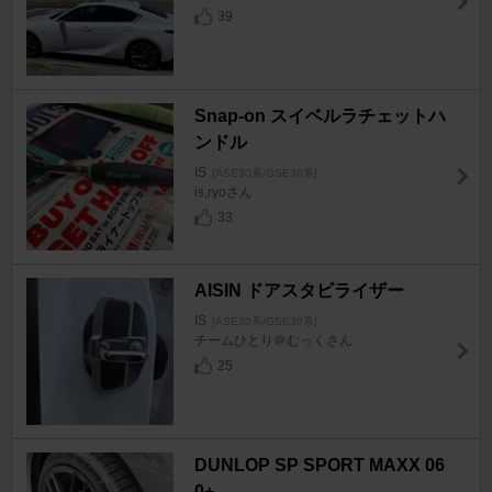
39
Snap-on スイベルラチェットハ
ンドル
IS
[ASE30系/GSE30系]
is,ryoさん
33
AISIN ドアスタビライザー
IS
[ASE30系/GSE30系]
チームひとり＠むっくさん
25
DUNLOP SP SPORT MAXX 06
0+