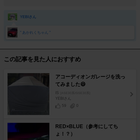
YEBIさん
" あかれくちゃん "
この記事を見た人におすすめ
アコーディオンガレージを洗っ
てみました😄
IS
[ASE30系/GSE30系]
YEBIさん
59
0
RED×BLUE（参考にしてち
ょ！？）