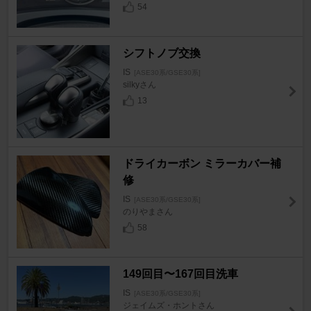
54
シフトノブ交換
IS
[ASE30系/GSE30系]
silkyさん
13
ドライカーボン ミラーカバー補
修
IS
[ASE30系/GSE30系]
のりやまさん
58
149回目〜167回目洗車
IS
[ASE30系/GSE30系]
ジェイムズ・ホントさん