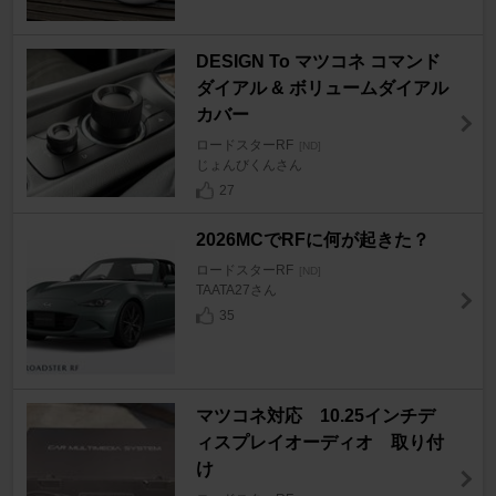
DESIGN To マツコネ コマンド
ダイアル & ボリュームダイアル
カバー
ロードスターRF
[ND]
じょんびくんさん
27
2026MCでRFに何が起きた？
ロードスターRF
[ND]
TAATA27さん
35
マツコネ対応 10.25インチデ
ィスプレイオーディオ 取り付
け