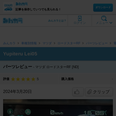
ダウンロード
記事を保存していつでも見られる！
みんカラとは？
ログイン
メニュー
みんカラ
車種別情報
マツダ
ロードスターRF
パーツレビュー
Yupiteru Lei05
パーツレビュー
マツダ ロードスターRF [ND]
5
評価
購入価格
-
2024年3月20日
クリップ