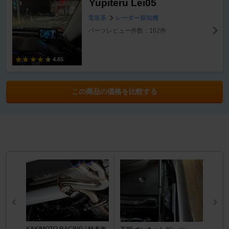
Yupiteru Lei05
電装系
レーダー探知機
パーツレビュー件数：162件
4.65
この商品の価格を比較する