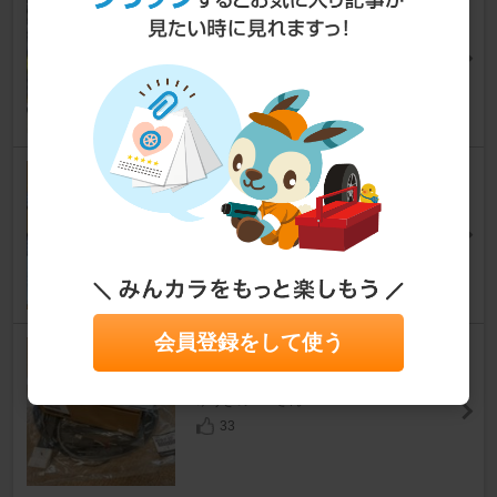
ロードスターRF
[ND]
THE TALLさん
103
makita MHW180DZ
ロードスターRF
[ND]
紺八親爺さん
35
会員登録をして使う
マツダ(純正) バックカメラ
ロードスターRF
[ND]
ゆうきのパパさん
33