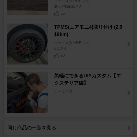
ロードスターRF
[ND]
健三@kenzoさん
55
TPMS(エアモニ4)取り付け (2,0
19km)
ロードスターRF
[ND]
(ふ)さん
23
気軽にできるDIYカスタム【エ
クステリア編】
カーライフ
同じ商品の一覧を見る