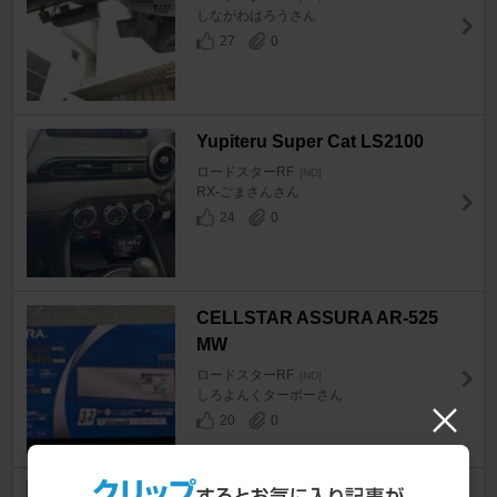
しながわはろうさん
27
0
Yupiteru Super Cat LS2100
ロードスターRF
[ND]
RX-ごまさんさん
24
0
CELLSTAR ASSURA AR-525
MW
ロードスターRF
[ND]
しろよんくターボーさん
20
0
DUNLOP DIREZZA DZ102