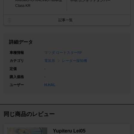
KAKIMOTO RACING / 柿本改
不明 ボンネットダンパー
Class KR
記事一覧
詳細データ
車種情報
マツダ ロードスターRF
カテゴリ
電装系
レーダー探知機
定価
-
購入価格
-
ユーザー
H.HAL
同じ商品のレビュー
Yupiteru Lei05