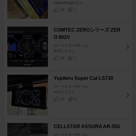
kappadragonさん
10
1
COMTEC ZEROシリーズ ZER
O 802V
ロードスターRF
[ND]
本田んださん
16
2
Yupiteru Super Cat LS730
ロードスターRF
[ND]
red-LCCさん
22
0
CELLSTAR ASSURA AR-555
ロードスターRF
[ND]