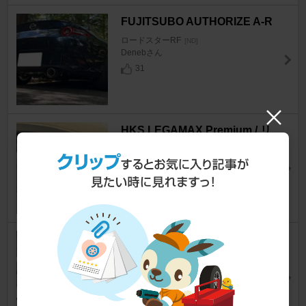
FUJITSUBO AUTHORIZE A-R
ロードスターRF
[ND]
Denebさん
31
HKS LEGAMAX Premium / リ
ーガマックスプレミアム
ロードスターRF
[ND]
uecha@RFさん
54
DESIGN To マツコネ コマンド
ダイアル & ボリュームダイアル
カバー
ロードスターRF
[ND]
じょんびくんさん