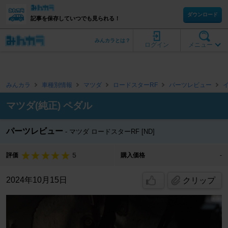
ダウンロード
記事を保存していつでも見られる！
みんカラとは？
ログイン
メニュー
みんカラ
車種別情報
マツダ
ロードスターRF
パーツレビュー
マツダ(純正) ペダル
パーツレビュー
マツダ ロードスターRF [ND]
5
評価
購入価格
-
2024年10月15日
クリップ