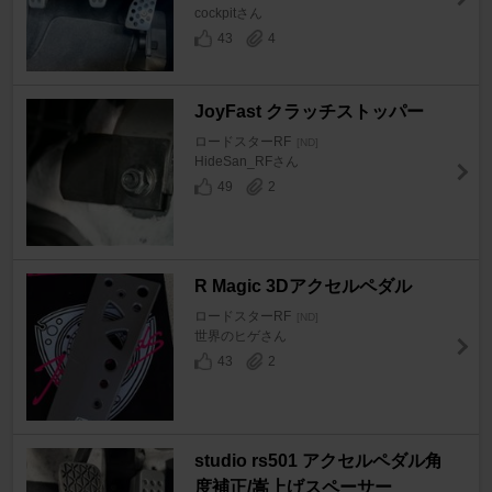
cockpitさん
43
4
JoyFast クラッチストッパー
ロードスターRF
[ND]
HideSan_RFさん
49
2
R Magic 3Dアクセルペダル
ロードスターRF
[ND]
世界のヒゲさん
43
2
studio rs501 アクセルペダル角
度補正/嵩上げスペーサー