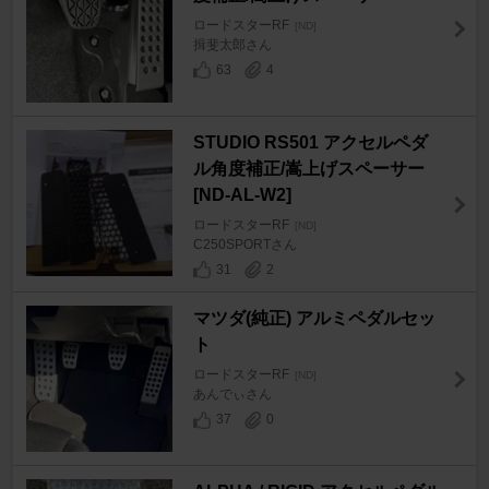
ロードスターRF
[ND]
揖斐太郎さん
63
4
STUDIO RS501 アクセルペダ
ル角度補正/嵩上げスペーサー
[ND-AL-W2]
ロードスターRF
[ND]
C250SPORTさん
31
2
マツダ(純正) アルミペダルセッ
ト
ロードスターRF
[ND]
あんでぃさん
37
0