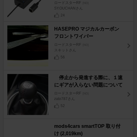
ロードスターRF
[ND]
SY.OUCHANさん
24
HASEPRO マジカルカーボン
フロントワイパー
ロードスターRF
[ND]
スキットさん
56
停止から発進する際に、１速
にギアが入らない問題について
ロードスターRF
[ND]
zato787さん
52
mods4cars smartTOP 取り付
け (2,019km)