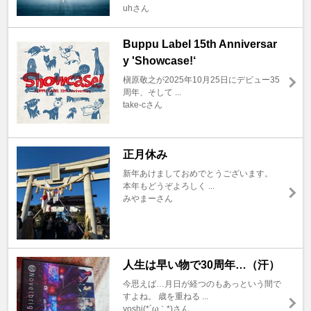
uhさん
Buppu Label 15th Anniversar
y 'Showcase!‘
槇原敬之が2025年10月25日にデビュー35
周年、そして ...
take-cさん
正月休み
新年あけましておめでとうございます。
本年もどうぞよろしく ...
みやまーさん
人生は早い物で30周年…（汗）
今思えば…月日が経つのもあっという間で
すよね。 歳を重ねる ...
yoshi(*´ω｀*)さん