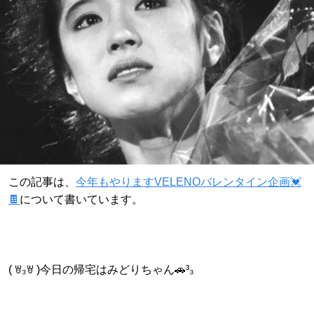
この記事は、
今年もやりますVELENOバレンタイン企画💓
🍫
について書いています。
( ꇐ₃ꇐ )今日の帰宅はみどりちゃん🚗³₃