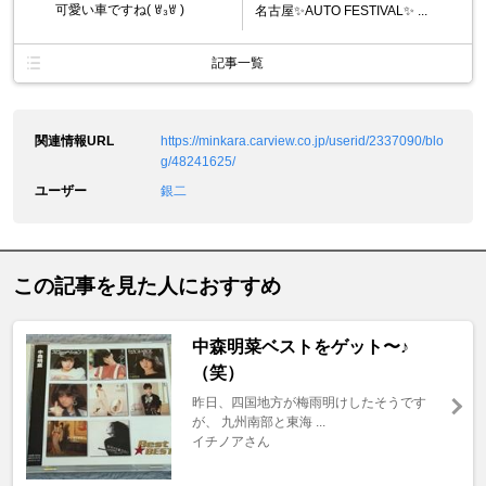
可愛い車ですね( ꇐ₃ꇐ )
名古屋✨AUTO FESTIVAL✨ ...
記事一覧
関連情報URL
https://minkara.carview.co.jp/userid/2337090/blo
g/48241625/
ユーザー
銀二
この記事を見た人におすすめ
中森明菜ベストをゲット〜♪
（笑）
昨日、四国地方が梅雨明けしたそうです
が、 九州南部と東海 ...
イチノアさん