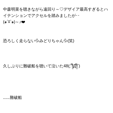
中森明菜を聴きながら遠回り～♡デザイア最高すぎるとハ
イテンションでアクセルを踏みましたが‥
(๑´ﾛ`๑)～♪❤️
恐ろしく走らない💦みどりちゃん💦(笑)
久しぶりに難破船を聴いて泣いた48(;´༎ຶД༎ຶ`)
‥‥‥難破船