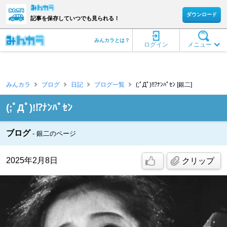
ダウンロード
記事を保存していつでも見られる！
みんカラとは？
ログイン
メニュー
みんカラ
ブログ
日記
ブログ一覧
(;ﾟДﾟ)!⁉️ﾅﾝﾊﾟｾﾝ [銀二]
(;ﾟДﾟ)!⁉️ﾅﾝﾊﾟｾﾝ
ブログ
銀二のページ
2025年2月8日
クリップ