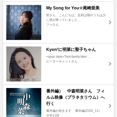
My Song for You☆尾崎亜美
皆さん、こんにちは。足利は朝のうちは少
し雨が降っていました ...
ツゥさん
Kyon²に明菜に聖子ちゃん
<span style="font-family:Meir ...
ピーターキャットさん
番外編） 中森明菜さん フィ
ルム映像（プラネタリウム）へ
行く
番外編が続きます 番外編(2026_11)
今年11回 ...