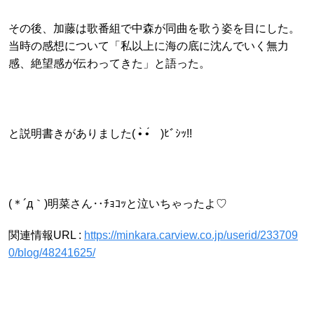
その後、加藤は歌番組で中森が同曲を歌う姿を目にした。
当時の感想について「私以上に海の底に沈んでいく無力
感、絶望感が伝わってきた」と語った。
と説明書きがありました( •̀ •́ゞ)ﾋﾞｼｯ!!
(＊´д｀)明菜さん‥ﾁｮｺｯと泣いちゃったよ♡
関連情報URL :
https://minkara.carview.co.jp/userid/233709
0/blog/48241625/