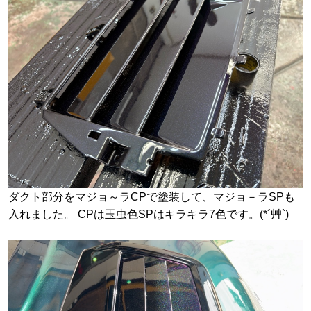
ダクト部分をマジョ～ラCPで塗装して、マジョ－ラSPも
入れました。 CPは玉虫色SPはキラキラ7色です。(*´艸`)