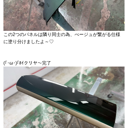
この2つのパネルは隣り同士の為、べージュが繋がる仕様
に塗り分けましたよ～♡
(｢･ω･)｢ﾎｲクリヤ～完了