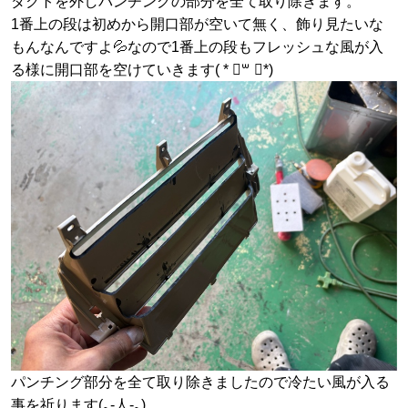
ダクトを外しパンチングの部分を全て取り除きます。
1番上の段は初めから開口部が空いて無く、飾り見たいな
もんなんですよ💦なので1番上の段もフレッシュな風が入
る様に開口部を空けていきます( * ॑꒳ ॑*)
パンチング部分を全て取り除きましたので冷たい風が入る
事を祈ります(｡-人-｡)