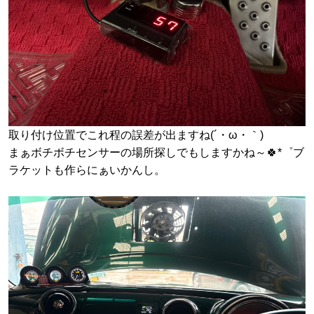
取り付け位置でこれ程の誤差が出ますね(´・ω・｀)
まぁボチボチセンサーの場所探しでもしますかね～🍀*゜ブ
ラケットも作らにぁいかんし。