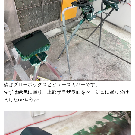
後はグローボックスとヒューズカバーです。
先ずは緑色に塗り、上部ザラザラ面をべージュに塗り分け
ました(๑•̀ㅂ•́)و✧