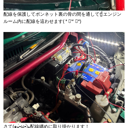
配線を保護してボンネット裏の骨の間を通して☝️エンジン
ルーム内に配線を這わせます( * ॑꒳ ॑*)
さて(๑و•̀ω•́)و配線纏めに取り掛かります！