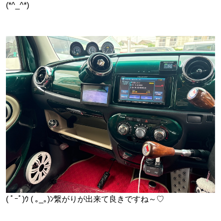
(*^_^*)
( ﾟｰﾟ)ｳ ( ｡_｡)ﾝ繋がりが出来て良きですね～♡