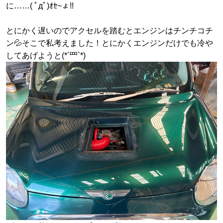
に……( ﾟдﾟ)ｵｾ~ょ!!
とにかく遅いのでアクセルを踏むとエンジンはチンチコチ
ン💦そこで私考えました！とにかくエンジンだけでも冷や
してあげようと(*´罒`*)