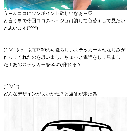
う～んココにワンポイント欲しいなぁ～♡
と言う事で今回ココのべ－ジュは潰して色替えして見たい
と思います(*^^*)
( ﾟ∀ ﾟ)ﾊｯ！以前l700の可愛らしいステッカーを幼なじみが
作ってくれたのを思い出し、ちょっと電話をして見まし
た！あのステッカーを650で作れる？
(*ﾟ∀ﾟ*)
どんなデザインが良いかね？と返答が来た為…