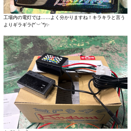
工場内の電灯では……よく分かりますね！キラキラと言う
よりギラギラ(*´﹀`*)✨