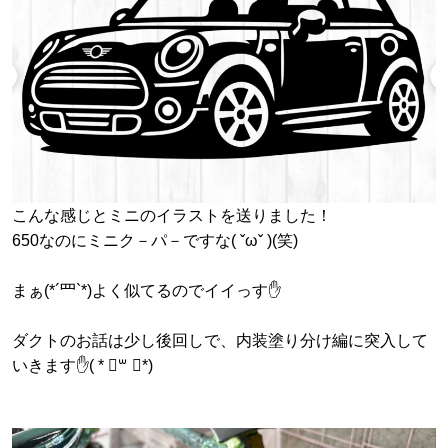
こんな感じとミニのイラストを送りました！
650なのにミニク－パ－ですな( ˇωˇ )(笑)
まぁ(*´罒`*)よく似てるのでイイっす✋
ダクトのお話は少し後回しで、内装塗り分け編に突入して
いきます✋( * ॑꒳ ॑*)