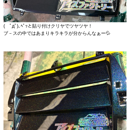
( ﾟдﾟ)､ﾍﾟｯと貼り付けクリヤでツヤツヤ！
ブ－スの中ではあまりキラキラが分からんなぁー💦