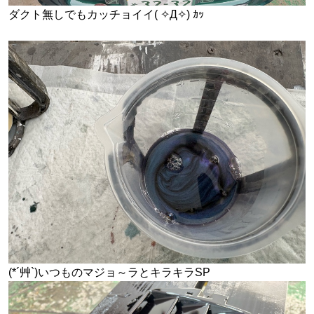
ダクト無しでもカッチョイイ( ✧Д✧) ｶｯ
(*´艸`)いつものマジョ～ラとキラキラSP