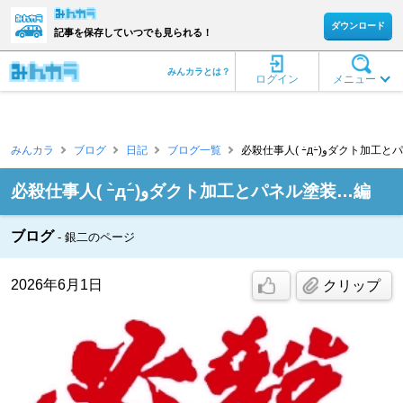
ダウンロード
記事を保存していつでも見られる！
みんカラとは？
ログイン
メニュー
みんカラ
ブログ
日記
ブログ一覧
必殺仕事人( ｰ̀дｰ́)و
必殺仕事人( ｰ̀дｰ́)وダクト加工とパネル塗装…編
ブログ
銀二のページ
2026年6月1日
クリップ