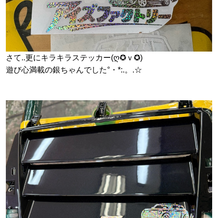
さて..更にキラキラステッカー(ღ✪ｖ✪)
遊び心満載の銀ちゃんでした°・*:.。.☆