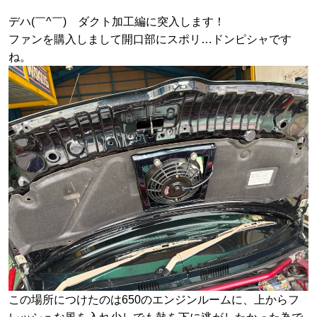
デハ(￣^￣)ゞダクト加工編に突入します！
ファンを購入しまして開口部にスポリ…ドンピシャです
ね。
この場所につけたのは650のエンジンルームに、上からフ