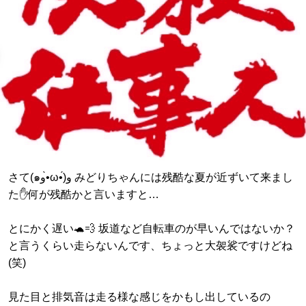
さて(๑و•̀ω•́)و みどりちゃんには残酷な夏が近ずいて来まし
た✋何が残酷かと言いますと…
とにかく遅い🐢💨 坂道など自転車のが早いんではないか？
と言うくらい走らないんです、ちょっと大袈裟ですけどね
(笑)
見た目と排気音は走る様な感じをかもし出しているの