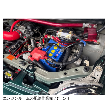
エンジンルームの配線作業完了(*`･ω･)ゞ