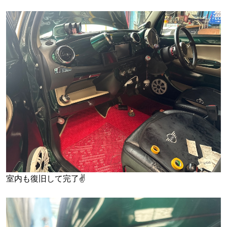
室内も復旧して完了✌️