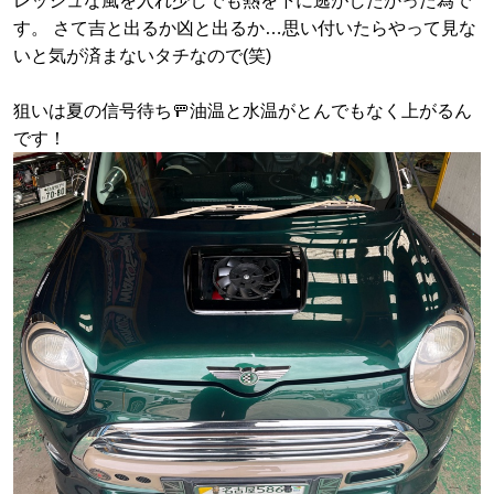
レッシュな風を入れ少しでも熱を下に逃がしたかった為で
す。 さて吉と出るか凶と出るか…思い付いたらやって見な
いと気が済まないタチなので(笑)
狙いは夏の信号待ち🚥油温と水温がとんでもなく上がるん
です！