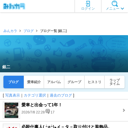
ログイン
メニュー
みんカラ
ブログ
ブログ一覧 [銀二]
銀二
ラップ
ブログ
愛車紹介
アルバム
グループ
ヒストリ
タイム
[
写真表示
｜
カテゴリ選択
｜
過去のブログ
]
愛車と出会って1年！
2026/7/8 22:28
17
必殺仕事人( ｰ̀дｰ́)وメ－タ－取り付けと装飾品。