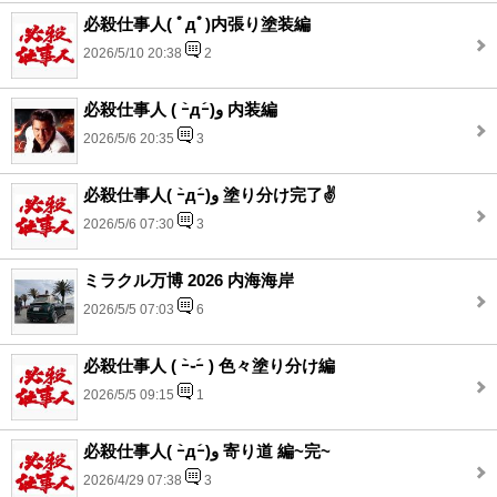
必殺仕事人( ﾟдﾟ)内張り塗装編
2026/5/10 20:38
2
必殺仕事人 ( ｰ̀дｰ́)و 内装編
2026/5/6 20:35
3
必殺仕事人( ｰ̀дｰ́)و 塗り分け完了✌️
2026/5/6 07:30
3
ミラクル万博 2026 内海海岸
2026/5/5 07:03
6
必殺仕事人 ( ｰ̀֊ｰ́ ) 色々塗り分け編
2026/5/5 09:15
1
必殺仕事人( ｰ̀дｰ́)و 寄り道 編~完~
2026/4/29 07:38
3