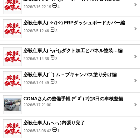
2026/7/16 22:19
4
必殺仕事人( ✧Д✧) FRPダッシュボードカバー編
2026/7/5 12:46
3
必殺仕事人( ｰ̀дｰ́)وダクト加工とパネル塗装…編
2026/6/7 14:38
3
必殺仕事人|´-`) ム－ブキャンバス塗り分け編
2026/6/1 01:49
3
CONAさんの整備手帳 (*ﾟﾛﾟ) 2泊3日の車検整備
2026/5/17 21:00
必殺仕事人(｡ᵕᴗᵕ｡)内張り完了
2026/5/13 06:42
1