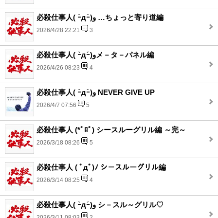
必殺仕事人( ｰ̀дｰ́)و …ちょっと寄り道編
2026/4/28 22:21
3
必殺仕事人( ｰ̀дｰ́)وメ－タ－パネル編
2026/4/26 08:23
4
必殺仕事人( ｰ̀дｰ́)و NEVER GIVE UP
2026/4/7 07:56
5
必殺仕事人 (*ﾟﾛﾟ) シースルーグリル編 ～完～
2026/3/18 08:26
5
必殺仕事人 ( ﾟдﾟ)ﾉ シ－スルーグリル編
2026/3/14 08:25
4
必殺仕事人( ｰ̀дｰ́)و シ－スル～グリル♡
2026/3/11 08:03
2