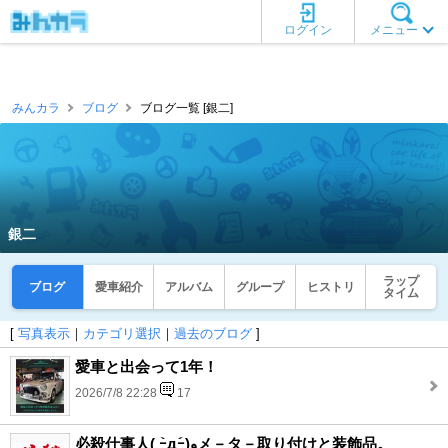
ログイン
メニュー
みんカラ
ブログ
ブログ一覧 [銀二]
銀二
ラップ
ブログ
愛車紹介
アルバム
グループ
ヒストリ
タイム
[
写真表示
｜
カテゴリ選択
｜
過去のブログ
]
愛車と出会って1年！
2026/7/8 22:28
17
必殺仕事人( ｰ̀дｰ́)وメ－タ－取り付けと装飾品。