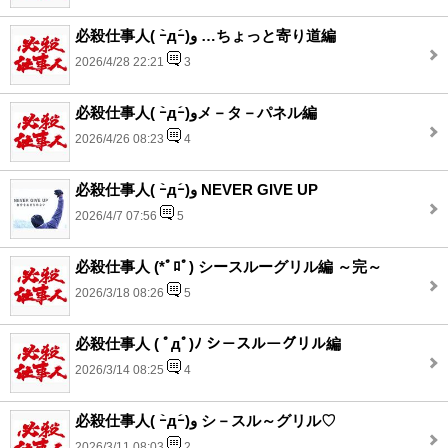
必殺仕事人( ｰ̀дｰ́)و …ちょっと寄り道編
2026/4/28 22:21
3
必殺仕事人( ｰ̀дｰ́)وメ－タ－パネル編
2026/4/26 08:23
4
必殺仕事人( ｰ̀дｰ́)و NEVER GIVE UP
2026/4/7 07:56
5
必殺仕事人 (*ﾟﾛﾟ) シースルーグリル編 ～完～
2026/3/18 08:26
5
必殺仕事人 ( ﾟдﾟ)ﾉ シ－スルーグリル編
2026/3/14 08:25
4
必殺仕事人( ｰ̀дｰ́)و シ－スル～グリル♡
2026/3/11 08:03
2