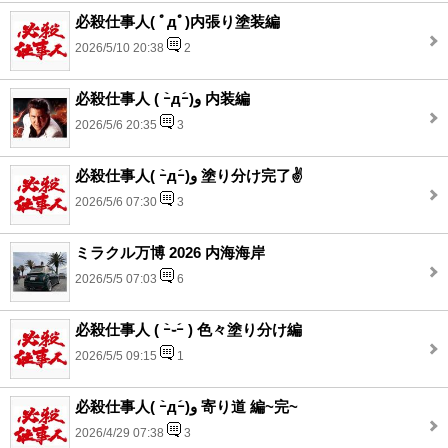
必殺仕事人( ﾟдﾟ)内張り塗装編
2026/5/10 20:38
2
必殺仕事人 ( ｰ̀дｰ́)و 内装編
2026/5/6 20:35
3
必殺仕事人( ｰ̀дｰ́)و 塗り分け完了✌️
2026/5/6 07:30
3
ミラクル万博 2026 内海海岸
2026/5/5 07:03
6
必殺仕事人 ( ｰ̀֊ｰ́ ) 色々塗り分け編
2026/5/5 09:15
1
必殺仕事人( ｰ̀дｰ́)و 寄り道 編~完~
2026/4/29 07:38
3