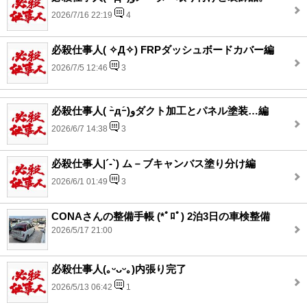
2026/7/16 22:19
4
必殺仕事人( ✧Д✧) FRPダッシュボードカバー編
2026/7/5 12:46
3
必殺仕事人( ｰ̀дｰ́)وダクト加工とパネル塗装…編
2026/6/7 14:38
3
必殺仕事人|´-`) ム－ブキャンバス塗り分け編
2026/6/1 01:49
3
CONAさんの整備手帳 (*ﾟﾛﾟ) 2泊3日の車検整備
2026/5/17 21:00
必殺仕事人(｡ᵕᴗᵕ｡)内張り完了
2026/5/13 06:42
1