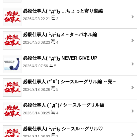
必殺仕事人( ｰ̀дｰ́)و …ちょっと寄り道編
2026/4/28 22:21
3
必殺仕事人( ｰ̀дｰ́)وメ－タ－パネル編
2026/4/26 08:23
4
必殺仕事人( ｰ̀дｰ́)و NEVER GIVE UP
2026/4/7 07:56
5
必殺仕事人 (*ﾟﾛﾟ) シースルーグリル編 ～完～
2026/3/18 08:26
5
必殺仕事人 ( ﾟдﾟ)ﾉ シ－スルーグリル編
2026/3/14 08:25
4
必殺仕事人( ｰ̀дｰ́)و シ－スル～グリル♡
2026/3/11 08:03
2