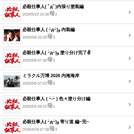
必殺仕事人( ﾟдﾟ)内張り塗装編
2026/5/10 20:38
2
必殺仕事人 ( ｰ̀дｰ́)و 内装編
2026/5/6 20:35
3
必殺仕事人( ｰ̀дｰ́)و 塗り分け完了✌️
2026/5/6 07:30
3
ミラクル万博 2026 内海海岸
2026/5/5 07:03
6
必殺仕事人 ( ｰ̀֊ｰ́ ) 色々塗り分け編
2026/5/5 09:15
1
必殺仕事人( ｰ̀дｰ́)و 寄り道 編~完~
2026/4/29 07:38
3