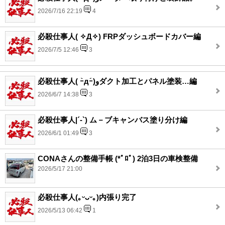
2026/7/16 22:19
4
必殺仕事人( ✧Д✧) FRPダッシュボードカバー編
2026/7/5 12:46
3
必殺仕事人( ｰ̀дｰ́)وダクト加工とパネル塗装…編
2026/6/7 14:38
3
必殺仕事人|´-`) ム－ブキャンバス塗り分け編
2026/6/1 01:49
3
CONAさんの整備手帳 (*ﾟﾛﾟ) 2泊3日の車検整備
2026/5/17 21:00
必殺仕事人(｡ᵕᴗᵕ｡)内張り完了
2026/5/13 06:42
1