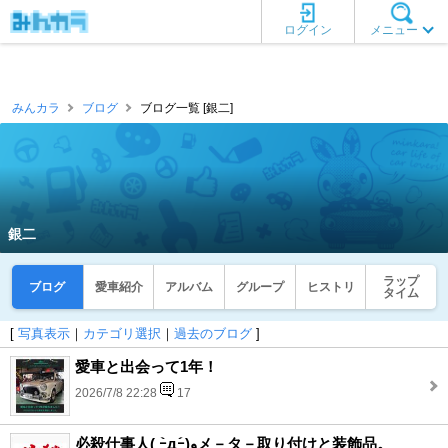
ログイン
メニュー
みんカラ
ブログ
ブログ一覧 [銀二]
銀二
ラップ
ブログ
愛車紹介
アルバム
グループ
ヒストリ
タイム
[
写真表示
｜
カテゴリ選択
｜
過去のブログ
]
愛車と出会って1年！
2026/7/8 22:28
17
必殺仕事人( ｰ̀дｰ́)وメ－タ－取り付けと装飾品。