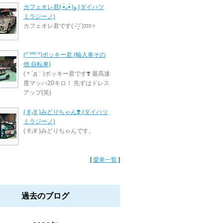
カフェオレ君( •̀ᴗ•́ )و (ダイハツ
ミラジーノ)
カフェオレ君です( -᷅ ̫̈-᷄ )𐑲𐑲𐑲✧
(*´罒`*)ポッキー君 (輸入車その
他 自転車)
(＊´д｀)ポッキー君です❣️ 最高速
度マッハ20キロ！ 先ずはドレス
アップ(笑)
( ꇐ₃ꇐ )みどりちゃん❣️ (ダイハツ
ミラジーノ)
( ꇐ₃ꇐ )みどりちゃんです。
[
愛車一覧
]
過去のブログ