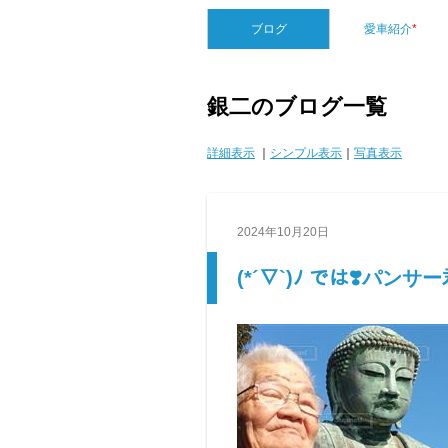
ブログ
愛車紹介
*
銀二のブログ一覧
詳細表示
｜
シンプル表示
｜
写真表示
2024年10月20日
(*´∇`)ﾉ では❣️パンサ