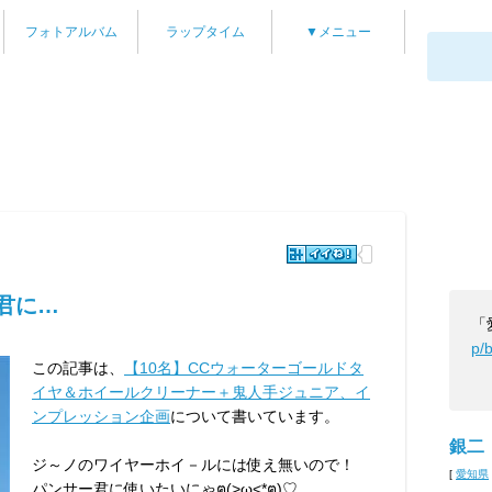
フォトアルバム
ラップタイム
▼メニュー
ー君に…
「
p/
この記事は、
【10名】CCウォーターゴールドタ
イヤ＆ホイールクリーナー＋鬼人手ジュニア、イ
ンプレッション企画
について書いています。
銀二
ジ～ノのワイヤーホイ－ルには使え無いので！
[
愛知県
パンサー君に使いたいにゃฅ(>ω<*ฅ)♡