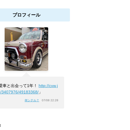
プロフィール
愛車と出会って1年！
http://cvw.j
b/3407976/49183368/
」
何シテル？
07/08 22:28
]