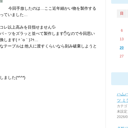
今回手放したのは…ここ近年細かい物を製作する
日
っていました…
コレ以上高みを目指せません💦
6
パ－ツをズラッと並べて製作します✋なので今回思い
13
ます(〃´o｀)ﾌｩ…
なテーブルは.他人に渡すくらいなら刻み破棄しようと
20
27
した(*^^*)
ハム
ツ ミ
カテゴ
未設定
2026/0