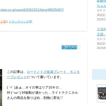
必殺仕
ちゃ
arview.co.jp/userid/3261021/blog/48025457/
カテゴ
未設定
2025/1
ト(1)
|
トラックバック(0)
２泊
王国
カテゴ
未設定
2025/0
この記事は、
ロードノイズ低減プレート モニタ
ープレゼント
について書いています。
( ˊ࿁ˋ )あぁ…オイの車はリア10キロ…
ｶﾀ:(ˊ◦ω◦ˋ):ｶﾀ振動が凄かった…ライトテクニカル
さんの商品を散りばめ…別物に変化♡