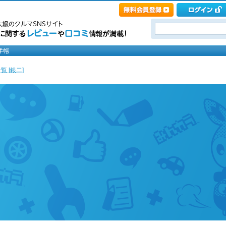
覧 [銀二]