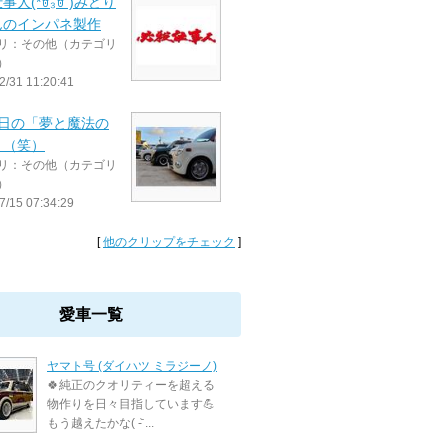
事人(*ꇐ₃ꇐ )みどり
んのインパネ製作
リ：その他（カテゴリ
）
2/31 11:20:41
3日の「夢と魔法の
」（笑）
リ：その他（カテゴリ
）
7/15 07:34:29
[
他のクリップをチェック
]
愛車一覧
ヤマト号 (ダイハツ ミラジーノ)
🍀純正のクオリティーを超える
物作りを日々目指しています💪
もう越えたかな( -᷅ ...