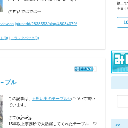
銀二で
を日々
(*´∇`)ﾉ ではでは～
1
arview.co.jp/userid/2838553/blog/48034079/
ト(0)
|
トラックバック(0)
テ－ブル
この記事は、
✨思い出のテーブル✨
について書い
ています。
さて(๑و•̀ω•́)و
15年以上事務所で大活躍してくれたテーブル…♡
<<