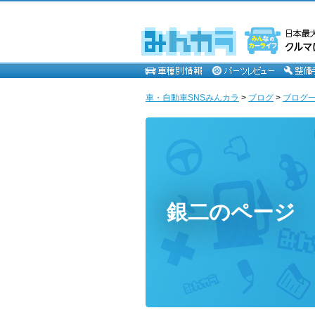
車・自動車SNSみんカラ
>
ブログ
>
ブログ一
銀二のページ