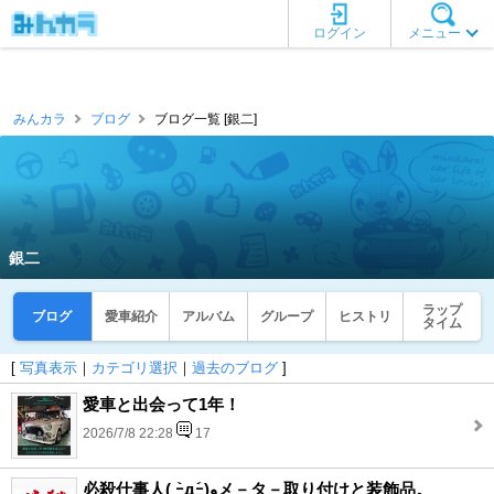
ログイン
メニュー
みんカラ
ブログ
ブログ一覧 [銀二]
銀二
ラップ
ブログ
愛車紹介
アルバム
グループ
ヒストリ
タイム
[
写真表示
｜
カテゴリ選択
｜
過去のブログ
]
愛車と出会って1年！
2026/7/8 22:28
17
必殺仕事人( ｰ̀дｰ́)وメ－タ－取り付けと装飾品。