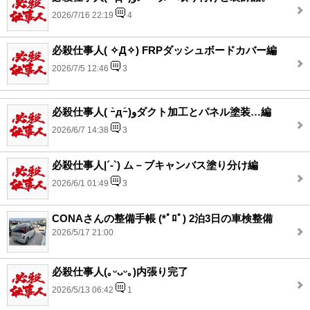
2026/7/16 22:19
4
必殺仕事人( ✧Д✧) FRPダッシュボードカバー編
2026/7/5 12:46
3
必殺仕事人( ｰ̀дｰ́)وダクト加工とパネル塗装…編
2026/6/7 14:38
3
必殺仕事人|´-`) ム－ブキャンバス塗り分け編
2026/6/1 01:49
3
CONAさんの整備手帳 (*ﾟﾛﾟ) 2泊3日の車検整備
2026/5/17 21:00
必殺仕事人(｡ᵕᴗᵕ｡)内張り完了
2026/5/13 06:42
1