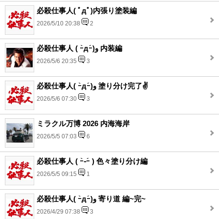
必殺仕事人( ﾟдﾟ)内張り塗装編
2026/5/10 20:38
2
必殺仕事人 ( ｰ̀дｰ́)و 内装編
2026/5/6 20:35
3
必殺仕事人( ｰ̀дｰ́)و 塗り分け完了✌️
2026/5/6 07:30
3
ミラクル万博 2026 内海海岸
2026/5/5 07:03
6
必殺仕事人 ( ｰ̀֊ｰ́ ) 色々塗り分け編
2026/5/5 09:15
1
必殺仕事人( ｰ̀дｰ́)و 寄り道 編~完~
2026/4/29 07:38
3