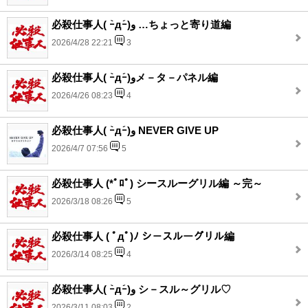
必殺仕事人( ｰ̀дｰ́)و …ちょっと寄り道編
2026/4/28 22:21
3
必殺仕事人( ｰ̀дｰ́)وメ－タ－パネル編
2026/4/26 08:23
4
必殺仕事人( ｰ̀дｰ́)و NEVER GIVE UP
2026/4/7 07:56
5
必殺仕事人 (*ﾟﾛﾟ) シースルーグリル編 ～完～
2026/3/18 08:26
5
必殺仕事人 ( ﾟдﾟ)ﾉ シ－スルーグリル編
2026/3/14 08:25
4
必殺仕事人( ｰ̀дｰ́)و シ－スル～グリル♡
2026/3/11 08:03
2