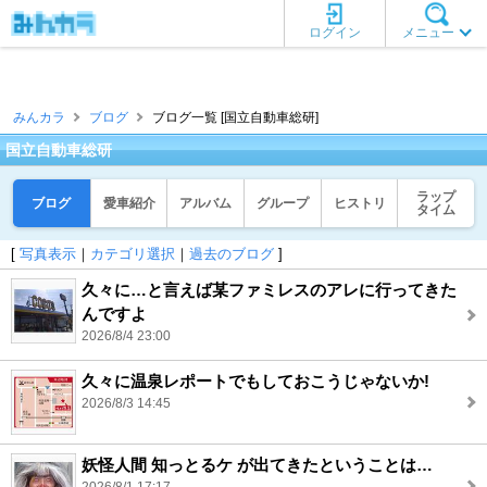
ログイン
メニュー
みんカラ
ブログ
ブログ一覧 [国立自動車総研]
国立自動車総研
ラップ
ブログ
愛車紹介
アルバム
グループ
ヒストリ
タイム
[
写真表示
｜
カテゴリ選択
｜
過去のブログ
]
久々に…と言えば某ファミレスのアレに行ってきた
んですよ
2026/8/4 23:00
久々に温泉レポートでもしておこうじゃないか!
2026/8/3 14:45
妖怪人間 知っとるケ が出てきたということは…