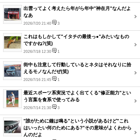
出雲ってよく考えたら年がら年中"神在月"なんだよ
なあ
2026/7/20 21:40
3
これはもしかして"イタチの最後っ●"みたいなもの
ですかね?(笑)
2026/7/18 12:30
1
街中も注意して行動しているとネタはそれなりに拾
えるモノなんだぜ(笑)
2026/7/16 21:45
1
最近スポーツ系実況でよく出てくる"修正能力"とい
う言葉を食系で使ってみる
2026/7/14 21:30
3
"誰がために鐘は鳴る"という小説があるけど"これ
はいったい何のためにある?"その意味がよくわから
んのだよ