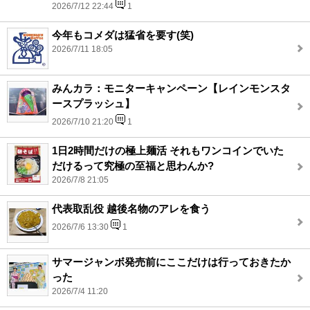
2026/7/12 22:44
1
今年もコメダは猛省を要す(笑)
2026/7/11 18:05
みんカラ：モニターキャンペーン【レインモンスタ
ースプラッシュ】
2026/7/10 21:20
1
1日2時間だけの極上麺活 それもワンコインでいた
だけるって究極の至福と思わんか?
2026/7/8 21:05
代表取乱役 越後名物のアレを食う
2026/7/6 13:30
1
サマージャンボ発売前にここだけは行っておきたか
った
2026/7/4 11:20