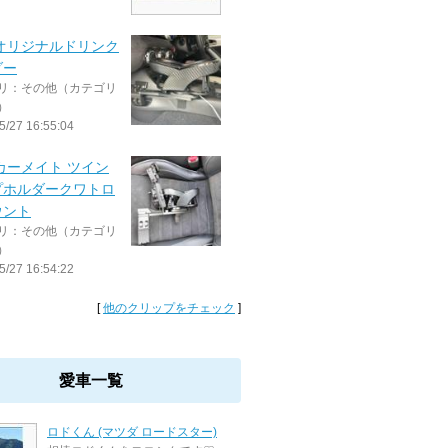
 オリジナルドリンク
ダー
リ：その他（カテゴリ
）
5/27 16:55:04
カーメイト ツイン
プホルダークワトロ
ウント
リ：その他（カテゴリ
）
5/27 16:54:22
[
他のクリップをチェック
]
愛車一覧
ロドくん (マツダ ロードスター)