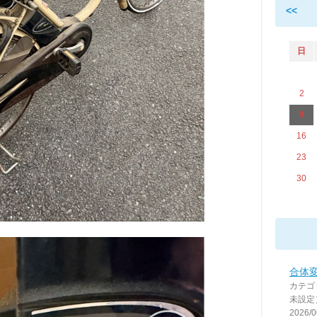
<<
日
2
9
16
23
30
合体
カテゴ
未設定
2026/0