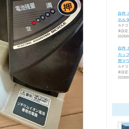
自作
ホル
カテゴ
未設定
2026/0
自作 
カッ
用マ
カテゴ
未設定
2026/0