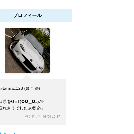
プロフィール
tarmac128 (◍︎´꒳`◍︎)
口県をGET(✿✪‿✪｡)ﾉ✨
疲れさまでしたぁ😍👍」
何シテル？
08/09 12:27