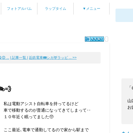
フォトアルバム
ラップタイム
▼メニュー
 ...
| 記事一覧 |
近鉄電車🚃シカ🦌ラッピ ... >>
「@
💨
山
私は電動アシスト自転車を持ってるけど
お
車で移動するのが普通になってきてしまって‥
１０年近く眠ってました🥺
ここ最近､電車で通勤してるので家から駅まで