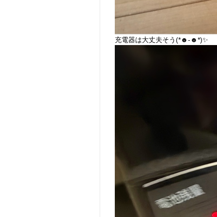
充電器は大丈夫そう(*☻-☻*)✨