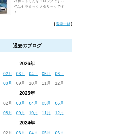
相棒ロドくんをヨロシクです♡
色はセラミックメタリックです
✧
[
愛車一覧
]
過去のブログ
2026年
02月
03月
04月
05月
06月
08月
09月
10月
11月
12月
2025年
02月
03月
04月
05月
06月
08月
09月
10月
11月
12月
2024年
02月
03月
04月
05月
06月