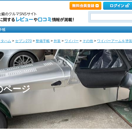
ータハム
>
セブン270
>
整備手帳
>
外装
>
ワイパー
>
その他
>
ワイパーアームを塗装し
のページ