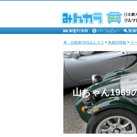
車・自動車SNSみんカラ
>
車種別情報
>
ケ
山ちゃん1969