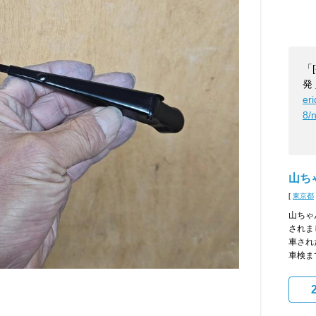
「
発
er
8/
山ちゃ
[
東京都
山ちゃん
されま
車され
車検まで