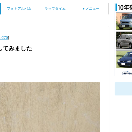
フォトアルバム
ラップタイム
▼メニュー
270
]
してみました