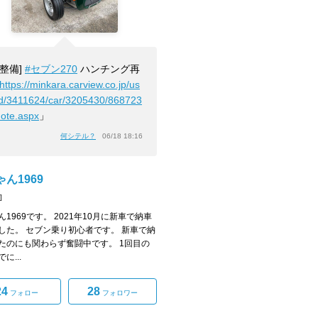
[整備]
#セブン270
ハンチング再
https://minkara.carview.co.jp/us
id/3411624/car/3205430/868723
note.aspx
」
何シテル？
06/18 18:16
ん1969
]
1969です。 2021年10月に新車で納車
した。 セブン乗り初心者です。 新車で納
たのにも関わらず奮闘中です。 1回目の
に...
24
28
フォロー
フォロワー