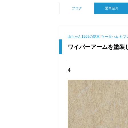
ブログ
愛車紹介
山ちゃん1969の愛車
[
ケータハム セブン
ワイパーアームを塗装
4