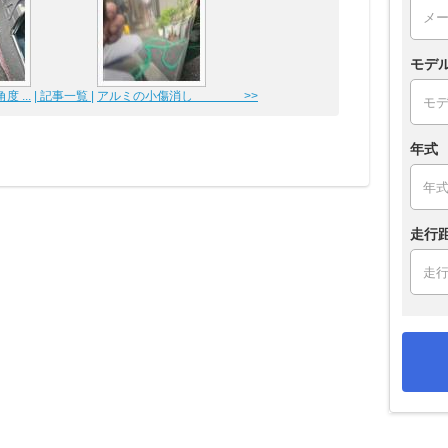
モデ
 ...
| 記事一覧 |
アルミの小傷消し >>
年式
走行