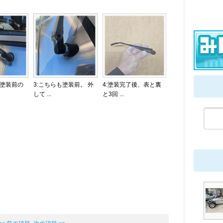
、塗装前の
3:こちらも塗装前。 外
4:塗装完了後、表と裏
して ...
と3回 ...