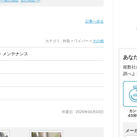
<< 前の項目
次の項目 >>
記事へ戻る
カテゴリ : 外装 > ワイパー >
その他
・メンテナンス
あな
複数社
調べよ
作業日 : 2026年04月03日
メー