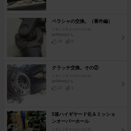
ペラシャの交換。（番外編）
ミゼットII
[K100P/100C系]
golfsburgさん
10
0
クラッチ交換。その②
ミゼットII
[K100P/100C系]
golfsburgさん
13
1
5速ハイギヤード化＆ミッショ
ンオーバーホール
ミゼットII
[K100P/100C系]