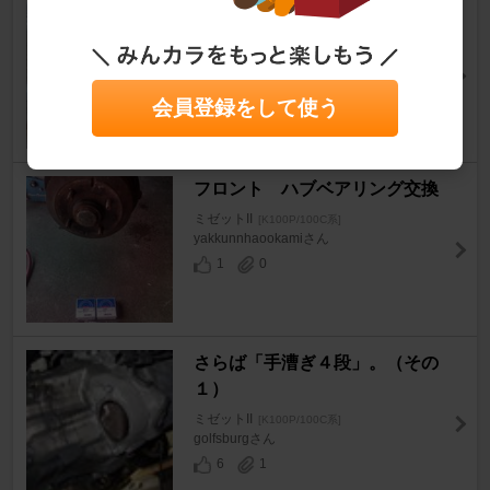
５速ミッション換装
ミゼットII
[K100P/100C系]
M:i:Z IIさん
11
0
会員登録をして使う
フロント ハブベアリング交換
ミゼットII
[K100P/100C系]
yakkunnhaookamiさん
1
0
さらば「手漕ぎ４段」。（その
１）
ミゼットII
[K100P/100C系]
golfsburgさん
6
1