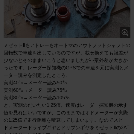
ミゼットⅡもアトレーもオートマのアウトプットシャフトの
回転数で車速を出しているのですが、載せ換えても誤差が
少ないとそのままいこうと思いましたが···案外差が大きか
ったです。レーダー探知機のGPSでの車速を元に実測とメ
ーター読みを測定したところ、
実測40㌔→メーター読み50㌔
実測60㌔→メーター読み75㌔
実測80㌔→メーター読み105㌔
と、実測のだいたい1.25倍。速度はレーダー探知機の示す
値を見ればいいですが、このままではオドメーターが実際
の1.25倍で走行距離を積算してしまいます。なのでスピー
ドメータードライブギヤとドリブンギヤをミゼットⅡの3AT