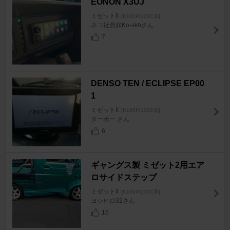
EONON X3UJ
ミゼットII
[K100P/100C系]
ネコ社員@Ko-skbさん
7
DENSO TEN / ECLIPSE EP00
1
ミゼットII
[K100P/100C系]
ターボー.さん
6
ギャングス製 ミゼット2用エア
ロサイドステップ
ミゼットII
[K100P/100C系]
ヨシヒロ32さん
16