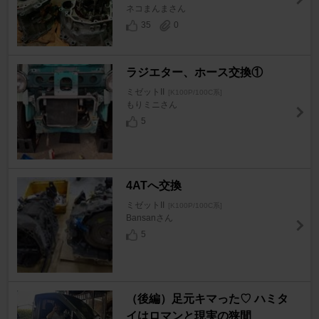
ネコまんまさん
35
0
ラジエター、ホース交換①
ミゼットII
[K100P/100C系]
もりミニさん
5
4ATへ交換
ミゼットII
[K100P/100C系]
Bansanさん
5
（後編）足元キマった♡ ハミタ
イはロマンと現実の狭間