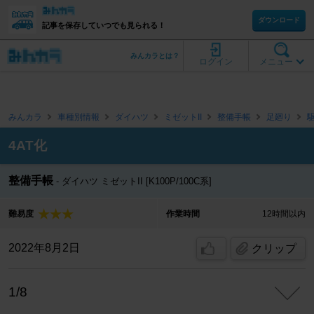
ダウンロード
記事を保存していつでも見られる！
みんカラとは？
ログイン
メニュー
みんカラ
車種別情報
ダイハツ
ミゼットII
整備手帳
足廻り
4AT化
整備手帳
ダイハツ ミゼットII [K100P/100C系]
難易度
作業時間
12時間以内
2022年8月2日
クリップ
1/8