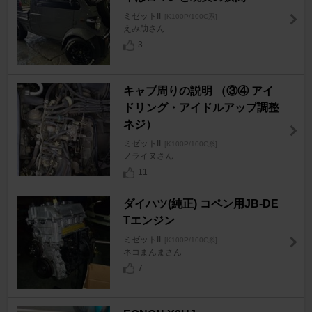
ミゼットII
[K100P/100C系]
えみ助さん
3
キャブ周りの説明 （③④ アイ
ドリング・アイドルアップ調整
ネジ）
ミゼットII
[K100P/100C系]
ノライヌさん
11
ダイハツ(純正) コペン用JB-DE
Tエンジン
ミゼットII
[K100P/100C系]
ネコまんまさん
7