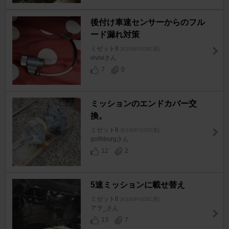
後付け車速センサーからのフル
ード漏れ対策
ミゼットII
[K100P/100C系]
viviviさん
7
0
ミッションのエンドカバー交
換。
ミゼットII
[K100P/100C系]
golfsburgさん
12
2
5速ミッションに載せ替え
ミゼットII
[K100P/100C系]
アヲ_さん
13
7