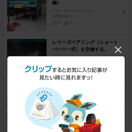
編）
ミゼットII
[K100P/100C系]
golfsburgさん
4
2
レリーズベアリング（ショート
パーツ一式）を交換する。
ミゼットII
[K100P/100C系]
golfsburgさん
9
1
ミッション載せ替え④
ミゼットII
[K100P/100C系]
golfsburgさん
12
2