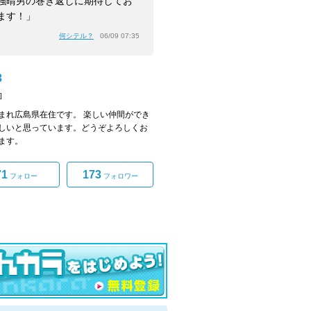
強晴男の巻き返しに期待してお
ます！」
何シテル？
06/09 07:35
3
]
まれ広島県在住です。 楽しい仲間ができ
しいと思っています。どうぞよろしくお
ます。
71
173
フォロー
フォロワー