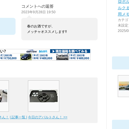
🔳ボ
コメントへの返答
ルクま
2023年9月28日 19:50
用メ
カテゴ
未設定
春のお酒ですが、
2025/0
メッチャオススメします‼️
さん！
| 記事一覧 |
今日のアバルトさん！ >>