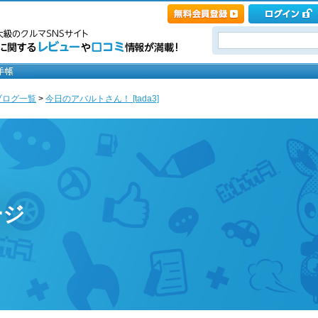
ブログ一覧
>
今日のアバルトさん！ [tada3]
ージ