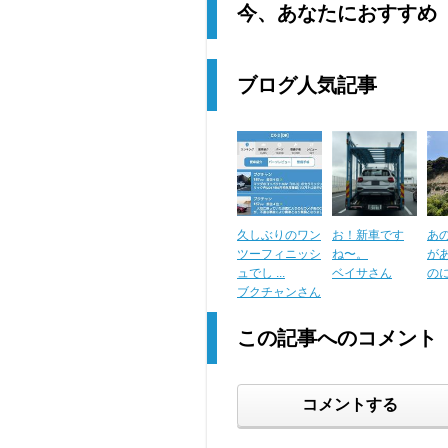
今、あなたにおすすめ
ブログ人気記事
久しぶりのワン
お！新車です
あ
ツーフィニッシ
ね〜。
が
ュでし ...
ベイサさん
の
ブクチャンさん
この記事へのコメント
コメントする