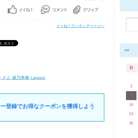
イイね！ランキングページへ
<<
日
トさん
越乃寒梅
Lagoon
2
9
16
マイカー登録でお得なクーポンを獲得しよう
23
30