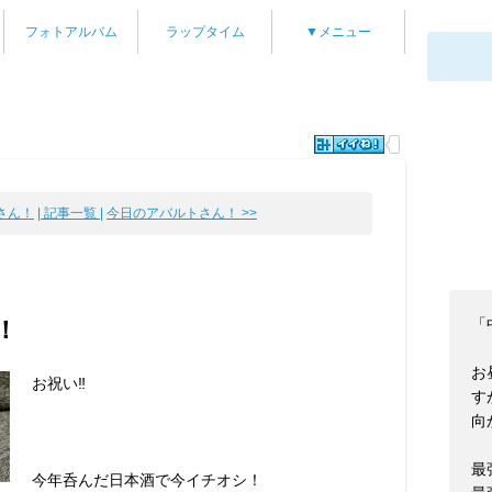
フォトアルバム
ラップタイム
▼メニュー
さん！
| 記事一覧 |
今日のアバルトさん！ >>
「
！
お
お祝い‼️
す
向
最
今年呑んだ日本酒で今イチオシ！