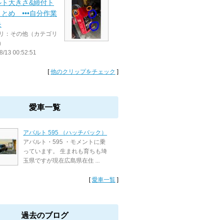
ルト大きさ&締付ト
とめ •••自分作業
モ
リ：その他（カテゴリ
）
8/13 00:52:51
[
他のクリップをチェック
]
愛車一覧
アバルト 595 （ハッチバック）
アバルト・595 ・モメントに乗
っています。 生まれも育ちも埼
玉県ですが現在広島県在住 ...
[
愛車一覧
]
過去のブログ