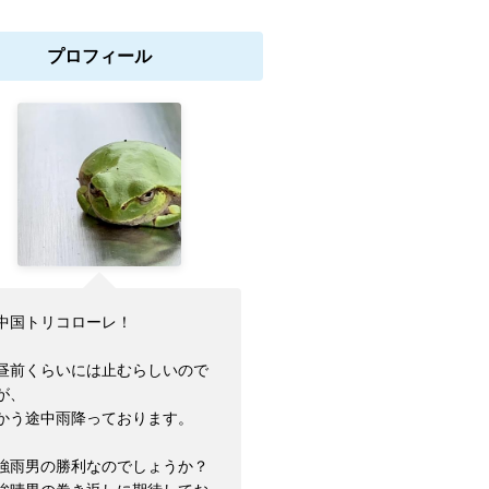
プロフィール
中国トリコローレ！
昼前くらいには止むらしいので
が、
かう途中雨降っております。
強雨男の勝利なのでしょうか？