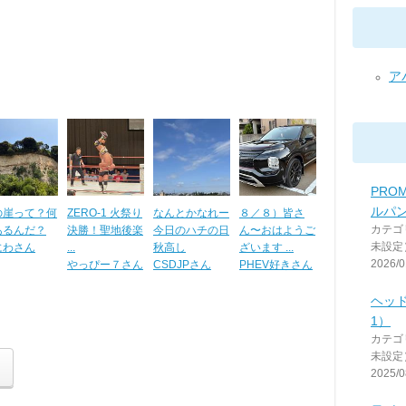
アバ
PRO
ルパ
の崖って？何
ZERO-1 火祭り
なんとかなれー
８／８）皆さ
カテゴ
あるんだ？
決勝！聖地後楽
今日のハチの日
ん〜おはようご
未設定
にわさん
...
秋高し
ざいます ...
2026/0
やっぴー７さん
CSDJPさん
PHEV好きさん
ヘッ
1）
カテゴ
未設定
2025/0