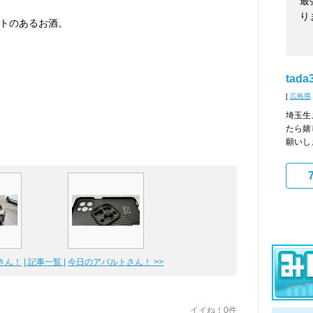
最
り
トのあるお酒。
tada
[
広島県
埼玉生
たら嬉
願いし
さん！
| 記事一覧 |
今日のアバルトさん！ >>
イイね！0件