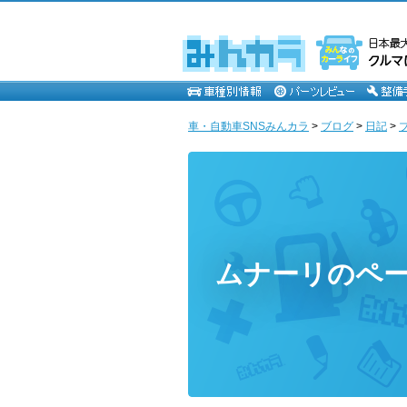
車・自動車SNSみんカラ
>
ブログ
>
日記
>
ムナーリのペ