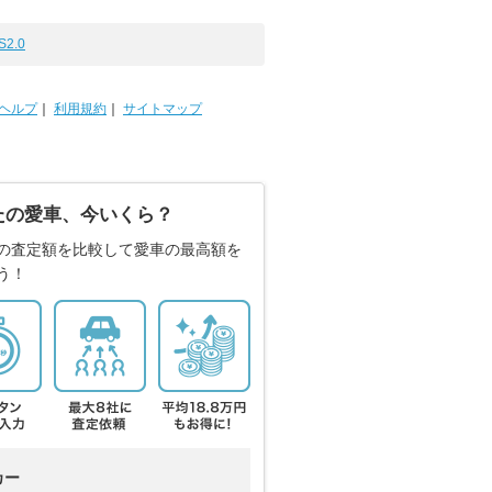
S2.0
ヘルプ
｜
利用規約
｜
サイトマップ
たの愛車、今いくら？
の査定額を比較して愛車の最高額を
う！
カー