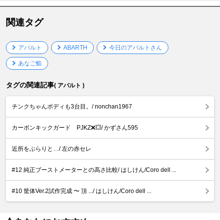
関連タグ
アバルト
ABARTH
今日のアバルトさん
あなご鮨
タグの関連記事
( アバルト )
チンクちゃんボディも3台目。/ nonchan1967
カーボンキックガード PJKZ❌💥/ かずさん595
近所をぶらりと…/ 左の赤セレ
#12 純正ブーストメーターとの高さ比較/ はしけん/Coro dell ...
#10 筐体Ver.2試作完成 〜 頂 .../ はしけん/Coro dell ...