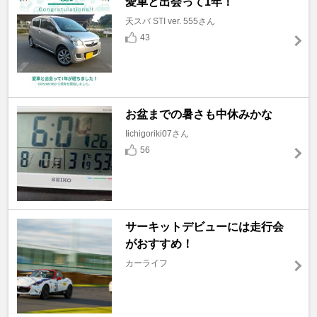
愛車と出会って1年！
天スバ STI ver. 555さん
43
お盆までの暑さも中休みかな
Iichigoriki07さん
56
サーキットデビューには走行会
がおすすめ！
カーライフ