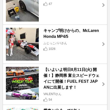
47
キャンプ明けからの、McLaren
Honda MP4/5
ふじっこパパさん
1026
【いよいよ明日8月11日(火) 開
催！】静岡県 富士スピードウェ
イにて開催！FUEL FEST JAP
ANに出展します！
VALENTIさん
54