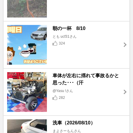
朝の一杯 8/10
とも ucf31さん
324
車体が左右に揺れて事故るかと
思った･･･（汗
@Yasu !さん
282
洗車（2026/08/10）
まよさーもんさん