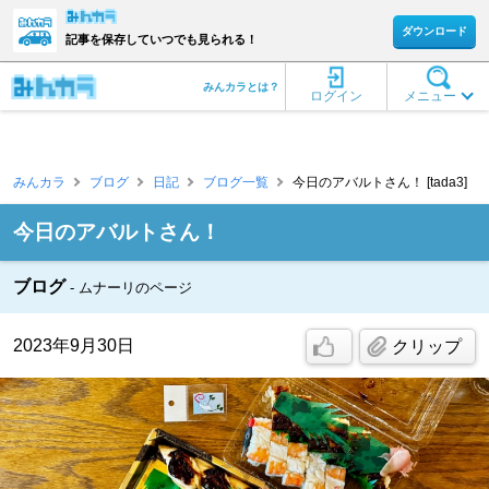
ダウンロード
記事を保存していつでも見られる！
みんカラとは？
ログイン
メニュー
みんカラ
ブログ
日記
ブログ一覧
今日のアバルトさん！ [tada3]
今日のアバルトさん！
ブログ
ムナーリのページ
2023年9月30日
クリップ