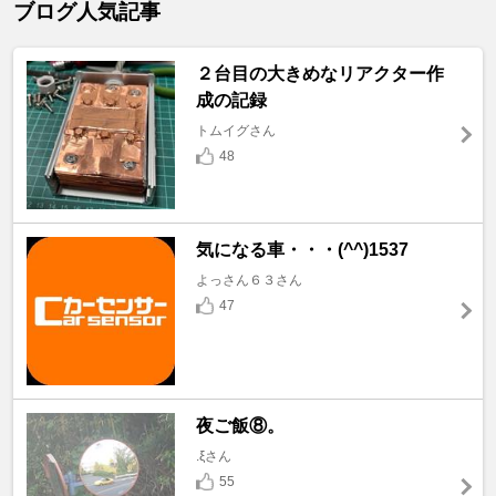
ブログ人気記事
２台目の大きめなリアクター作
成の記録
トムイグさん
48
気になる車・・・(^^)1537
よっさん６３さん
47
夜ご飯⑧。
.ξさん
55