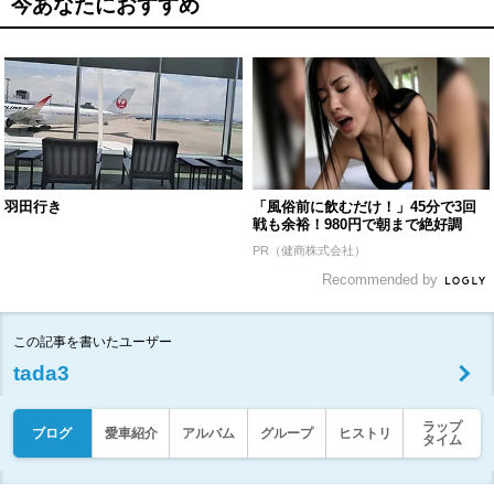
今あなたにおすすめ
羽田行き
「風俗前に飲むだけ！」45分で3回
戦も余裕！980円で朝まで絶好調
PR（健商株式会社）
Recommended by
この記事を書いたユーザー
tada3
ラップ
ブログ
愛車紹介
アルバム
グループ
ヒストリ
タイム