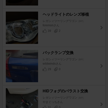
ヘッドライトのレンズ移植
レガシィツーリングワゴン
[BP]
foremonさん
39
2
バックランプ交換
レガシィツーリングワゴン
[BP]
wildwindsさん
29
0
HIDフォグのバラスト交換
レガシィツーリングワゴン
[BP]
やまぐっちさん
31
0