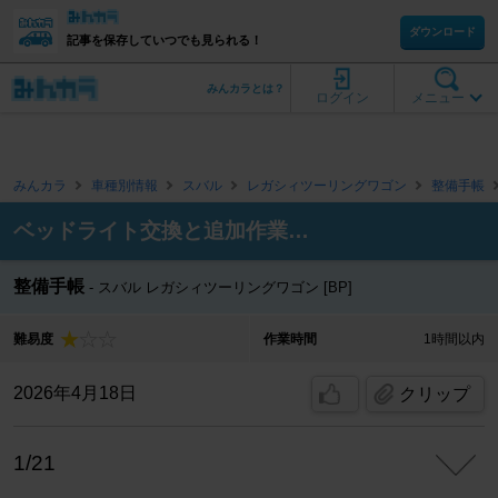
ダウンロード
記事を保存していつでも見られる！
みんカラとは？
ログイン
メニュー
みんカラ
車種別情報
スバル
レガシィツーリングワゴン
整備手帳
ベッドライト交換と追加作業…
整備手帳
スバル レガシィツーリングワゴン [BP]
難易度
作業時間
1時間以内
2026年4月18日
クリップ
1/21