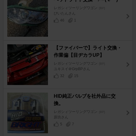
レガシィツーリングワゴン
[BP]
ぴいたんさん
46
1
【ファイバーで】ライト交換・
作業偏【目ヂカラUP】
レガシィツーリングワゴン
[BP]
ユキスイ＠GrpBPさん
32
15
HID純正バルブを社外品に交
換。
レガシィツーリングワゴン
[BP]
原坊さん
5
7