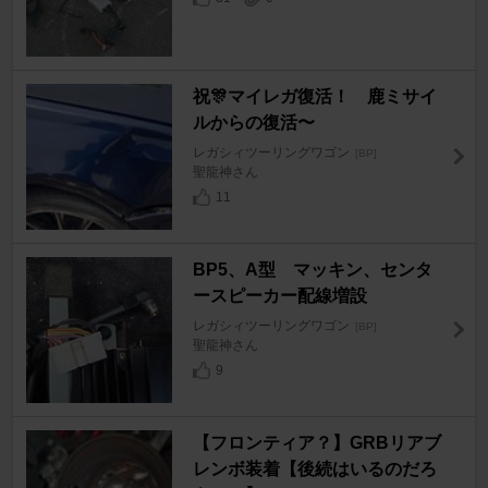
祝🎊マイレガ復活！ 鹿ミサイ
ルからの復活〜
レガシィツーリングワゴン
[BP]
聖龍神さん
11
BP5、A型 マッキン、センタ
ースピーカー配線増設
レガシィツーリングワゴン
[BP]
聖龍神さん
9
【フロンティア？】GRBリアブ
レンボ装着【後続はいるのだろ