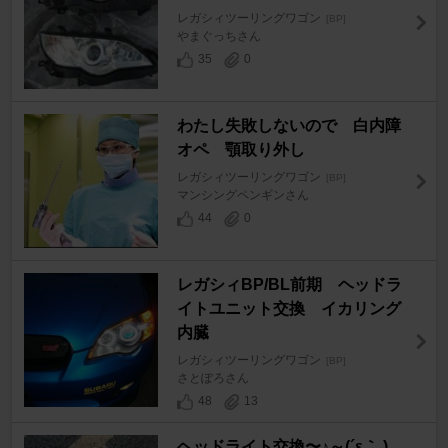
レガシィツーリングワゴン
[BP]
やまぐっちさん
35
0
わたし失敗しないので 白内障
オペ 顎取り外し
レガシィツーリングワゴン
[BP]
マンシングペンギンさん
44
0
レガシィBP/BL前期 ヘッドラ
イトユニット交換 イカリング
内臓
レガシィツーリングワゴン
[BP]
さとぽろさん
48
13
ヘッドライト交換〜♪～(´ε｀ )