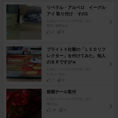
リベラル・アルベロ イーグル
アイ 取り付け その1
レガシィツーリングワゴン
[BP]
BC5～BP5さん
2
6
ブライトＸ社製の「ＬＥＤリフ
レクター」を付けてみた。知人
のＢＲですがｗ
レガシィツーリングワゴン
[BP]
しろへーさん
7
5
前期テール取付
レガシィツーリングワゴン
[BP]
hkr.さん
16
0