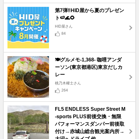
第7弾‼️HID屋から夏のプレゼン
ト🍉🌊🌻
HID屋さん
84
🍽️グルメモ-1,368- 咖哩アンダ
ーソン(東京都港区)東京だしカ
レー
桃乃木權士さん
264
FL5 ENDLESS Super Street M
-sports PLUS前後交換・無限
パフォーマンスダンパー前後取
付け→赤城山総合観光案内所→
大沼へドライブ 他