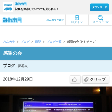
ダウンロード
記事を保存していつでも見られる！
みんカラとは？
ログイン
メニュー
みんカラ
ブログ
日記
ブログ一覧
感謝の会 [あおチャン]
感謝の会
ブログ
夢花火
2018年12月29日
クリップ