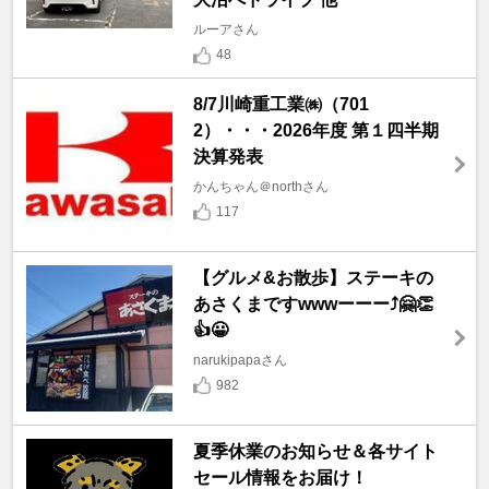
ルーアさん
48
8/7川崎重工業㈱（701
2）・・・2026年度 第１四半期
決算発表
かんちゃん＠northさん
117
【グルメ&お散歩】ステーキの
あさくまですwwwーーー⤴️🤗👏
👍😀
narukipapaさん
982
夏季休業のお知らせ＆各サイト
セール情報をお届け！