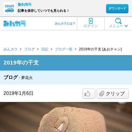
ダウンロード
記事を保存していつでも見られる！
みんカラとは？
ログイン
メニュー
みんカラ
ブログ
日記
ブログ一覧
2019年の干支 [あおチャン]
2019年の干支
ブログ
夢花火
2019年1月6日
クリップ