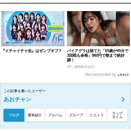
『イチャイチャ虫』はゼンブオブ？
バイアグラは捨てた「65歳が45分で
3回戦も余裕」980円で朝まで絶好
調！
PR（健商株式会社）
Recommended by
この記事を書いたユーザー
あおチャン
ラップ
ブログ
愛車紹介
アルバム
グループ
ヒストリ
タイム