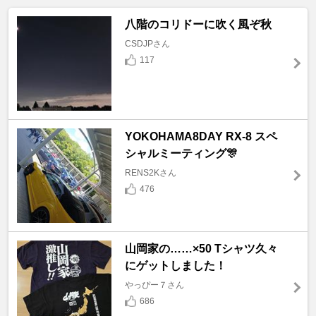
八階のコリドーに吹く風ぞ秋
CSDJPさん
117
YOKOHAMA8DAY RX-8 スペ
シャルミーティング🎊
RENS2Kさん
476
山岡家の……×50 Tシャツ久々
にゲットしました！
やっぴー７さん
686