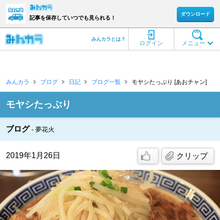
ダウンロード
記事を保存していつでも見られる！
みんカラとは？
ログイン
メニュー
みんカラ
ブログ
日記
ブログ一覧
モヤシたっぷり [あおチャン]
モヤシたっぷり
ブログ
夢花火
2019年1月26日
クリップ