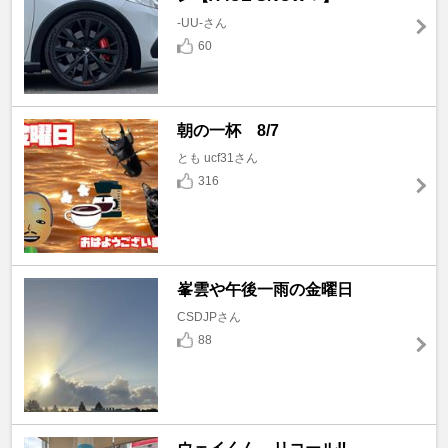
-UU-さん
60
朝の一杯 8/7
とも ucf31さん
316
峯雲や午後一雨の金曜日
CSDJPさん
88