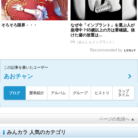
そろそろ限界・・・
なぜ今「インプラント」を選ぶ人が
急増中？65歳以上の方は要確認。抜
けた歯の放置は...
PR（あんしんインプラント）
Recommended by
この記事を書いたユーザー
あおチャン
ラップ
ブログ
愛車紹介
アルバム
グループ
ヒストリ
タイム
ページの先頭へ ▲
みんカラ 人気のカテゴリ