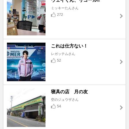
ウェイくん、リコール‼️
ミッキーたんさん
272
これは仕方ない！
レガッテムさん
52
寝具の店 月の友
空のジュウザさん
54