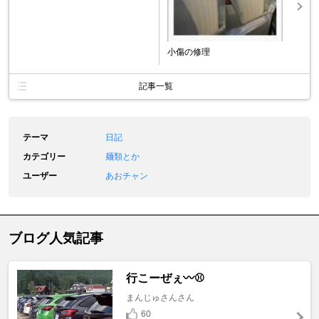
小傷の修理
記事一覧
テーマ
日記
カテゴリー
麺類とか
ユーザー
あおチャン
ブログ人気記事
行こーぜぇ〰️⚾
まんじゅさんさん
60