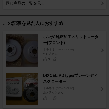
同じ商品の一覧を見る
この記事を見た人におすすめ
ホンダ 純正加工スリットロータ
ー(フロント)
トルネオ
[CF3/4/5/CL1/3]
ただ吉さん
3
0
DIXCEL PD type/プレーンディ
スクローター
トルネオ
[CF3/4/5/CL1/3]
あおチャンさん
1
0