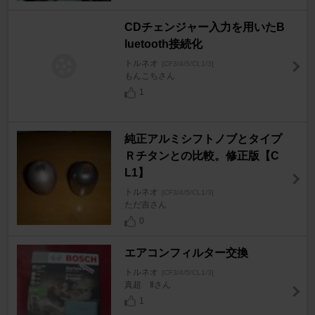
CDチェンジャー入力を用いたB
luetooth接続化
トルネオ
[CF3/4/5/CL1/3]
もんこちさん
1
純正アルミシフトノブとタイプ
Ｒチタンとの比較。修正版【C
L1】
トルネオ
[CF3/4/5/CL1/3]
ただ吉さん
0
エアコンフィルター交換
トルネオ
[CF3/4/5/CL1/3]
真超 Ⅱさん
1