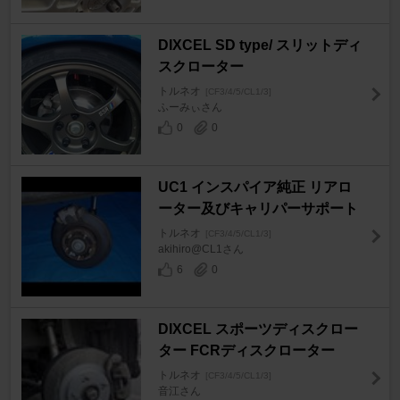
DIXCEL SD type/ スリットディ
スクローター
トルネオ
[CF3/4/5/CL1/3]
ふーみぃさん
0
0
UC1 インスパイア純正 リアロ
ーター及びキャリパーサポート
トルネオ
[CF3/4/5/CL1/3]
akihiro@CL1さん
6
0
DIXCEL スポーツディスクロー
ター FCRディスクローター
トルネオ
[CF3/4/5/CL1/3]
音江さん