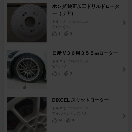
ホンダ 純正加工ドリルドロータ
ー（リア）
トルネオ
[CF3/4/5/CL1/3]
ただ吉さん
1
0
日産 V３６用３５５㎜ローター
トルネオ
[CF3/4/5/CL1/3]
Y.Y☆さん
8
0
DIXCEL スリットローター
トルネオ
[CF3/4/5/CL1/3]
アイルトン・カズさん
14
0