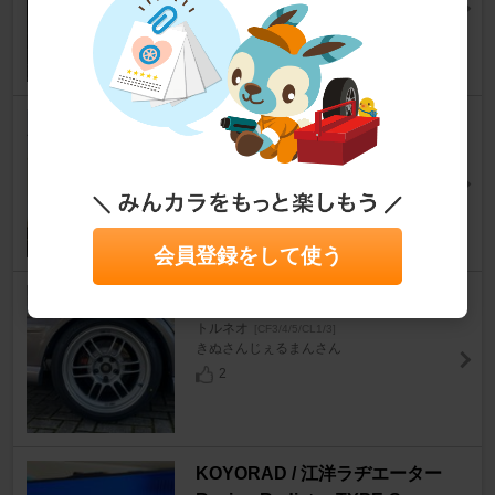
トルネオ
[CF3/4/5/CL1/3]
ゆきワークスさん
4
0
DIXCEL SD type/ スリットディ
スクローター
トルネオ
[CF3/4/5/CL1/3]
KAZ-Rさん
6
1
会員登録をして使う
ENKEI Racing RPF1
トルネオ
[CF3/4/5/CL1/3]
きぬさんじぇるまんさん
2
KOYORAD / 江洋ラヂエーター