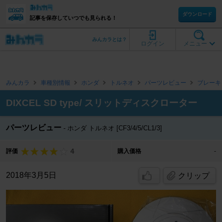
ダウンロード
記事を保存していつでも見られる！
みんカラとは？
ログイン
メニュー
みんカラ
車種別情報
ホンダ
トルネオ
パーツレビュー
ブレーキ
DIXCEL SD type/ スリットディスクローター
パーツレビュー
ホンダ トルネオ [CF3/4/5/CL1/3]
4
評価
購入価格
-
2018年3月5日
クリップ