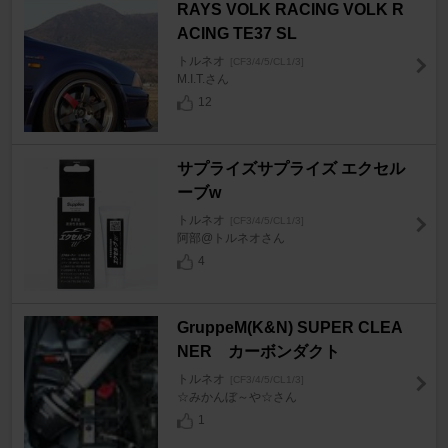
RAYS VOLK RACING VOLK R
ACING TE37 SL
トルネオ
[CF3/4/5/CL1/3]
M.I.T.さん
12
サプライズサプライズ エクセル
ーブw
トルネオ
[CF3/4/5/CL1/3]
阿部@トルネオさん
4
GruppeM(K&N) SUPER CLEA
NER カーボンダクト
トルネオ
[CF3/4/5/CL1/3]
☆みかんぼ～や☆さん
1