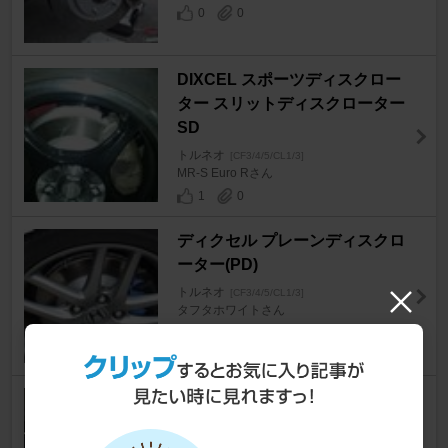
0
0
DIXCEL スポーツディスクロー
ター スリットディスクローター
SD
トルネオ
[CF3/4/5/CL1/3]
MR-S Euro Rさん
1
0
ディクセル プレーンディスクロ
ーター(PD)
トルネオ
[CF3/4/5/CL1/3]
タフタホワイトさん
0
0
MUGEN / 無限 スリットブレー
キローター