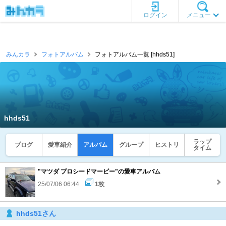
ログイン
メニュー
みんカラ
フォトアルバム
フォトアルバム一覧 [hhds51]
hhds51
ラップ
ブログ
愛車紹介
アルバム
グループ
ヒストリ
タイム
"マツダ プロシードマービー"の愛車アルバム
25/07/06 06:44
1枚
hhds51さん