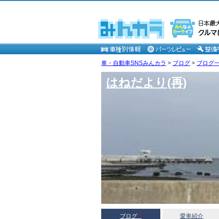
車・自動車SNSみんカラ
>
ブログ
>
ブログ一覧 
はねだより(再)
ブログ
*
愛車紹介