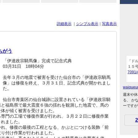
詳細表示
｜
シンプル表示
｜
写真表示
ちがう
「伊達政宗騎馬像」完成で記念式典
「ドル
03月31日 18時04分
１５号)
7091/
去年３月の地震で被害を受けた仙台市の「伊達政宗騎馬
像」は修復を終え、３月３１日、記念式典が開かれまし
waiqueu
た。
週末や休
仙台市青葉区の仙台城跡に設置されている「伊達政宗騎
る、 か
県と福島県で最大震度６強の揺れを観測した地震で、馬の
ーですが(
全体が傾く被害を受けました。
る専門の工場で修復作業が行われ、３月２２日に修復作業
2
されました。
かれ、修復の最後の工程となる、かぶとにつける装飾「前
取り付け作業が行われました。