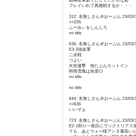
結構友軍あてにしてたからなあ
フレイいれて再挑戦するか・・・
312: 名無しさん＠おーぷん 23/03/31(金)
>>295
ふーみぃをしんじろ
no title
636: 名無しさん＠おーぷん 23/03/31(金
E3-3強友軍
二水戦
つよい
矢矧連撃 他たぶんカットイン
時雨雪風は魚雷CI
no title
no title
644: 名無しさん＠おーぷん 23/03/31(金
>>636
いいぞぉ
723: 名無しさん＠おーぷん 23/03/31(金)
E2-1削り一発目にヴィクトリア
ても…あとウォー様アンタ運高いん