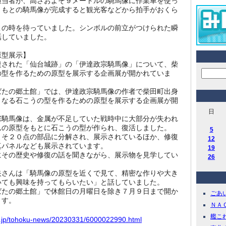
担当者が、高さおよそ９メートルの騎馬像に作業車を使っ
、もとの騎馬像が完成すると観光客などから拍手がおくら
この時を待っていました。シンボルの前立がつけられた瞬
話していました。
原型展示】
復された「仙台城跡」の「伊達政宗騎馬像」について、柴
の型を作るための原型を展示する企画展が開かれていま
ばたの郷土館」では、伊達政宗騎馬像の作者で柴田町出身
となる石こうの型を作るための原型を展示する企画展が開
日
宗騎馬像は、金属が不足していた戦時中に大部分が失われ
んの原型をもとに石こうの型が作られ、復活しました。
5
よそ２０点の部品に分解され、展示されているほか、修復
12
真パネルなども展示されています。
19
にその歴史や修復の話を聞きながら、展示物を見学してい
26
矢さんは「騎馬像の原型を近くで見て、精密な作りや大き
いても興味を持ってもらいたい」と話していました。
ばたの郷土館」で休館日の月曜日を除き７月９日まで開か
ごあいさ
ます。
ＮＡＣＫ
艦これ 
r.jp/tohoku-news/20230331/6000022990.html