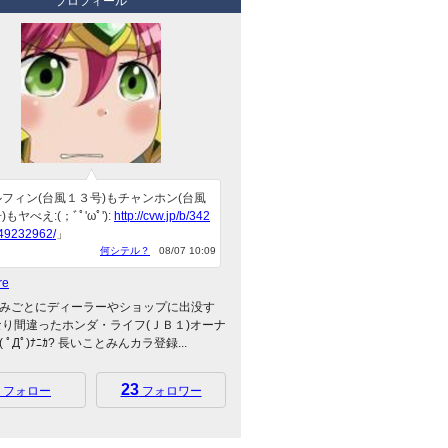
プロフィール
フィン(台風１３号)もチャンホン(台風
もヤべえ:(；ﾞﾟ'ωﾟ'):
http://cvw.jp/b/342
49232962/
」
何シテル？
08/07 10:09
re
みごとにディーラーやショップに出没す
なり間違ったホンダ・ライフ(ＪＢ１)オーナ
 ﾟДﾟ)ﾅﾆｶ? 長いことみんカラ登録...
23
フォロー
フォロワー