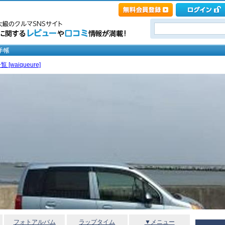
[waiqueure]
フォトアルバム
ラップタイム
▼メニュー