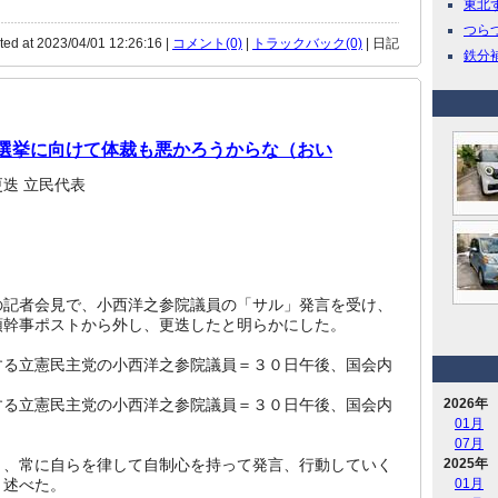
東北ず
つらつら
ted at 2023/04/01 12:26:16 |
コメント(0)
|
トラックバック(0)
| 日記
鉄分補給
地方選挙に向けて体裁も悪かろうからな（おい
迭 立民代表
の記者会見で、小西洋之参院議員の「サル」発言を受け、
頭幹事ポストから外し、更迭したと明らかにした。
する立憲民主党の小西洋之参院議員＝３０日午後、国会内
する立憲民主党の小西洋之参院議員＝３０日午後、国会内
2026年
01月
07月
と、常に自らを律して自制心を持って発言、行動していく
2025年
と述べた。
01月