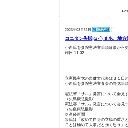
Pos
2023年03月31日
コニタン失脚|ω･`) まあ、
小西氏を参院憲法審筆頭幹事から更
昨日 11:02
立憲民主党の泉健太代表は３１日
小西氏を参院憲法審査会の野党筆
憲法審「サル」発言について会見
（矢島康弘撮影）
憲法審「サル」発言について会見
（矢島康弘撮影）
© 産経新聞
泉氏は「改めて自身の立場の重さ
ことは極めて大事だと強く思う」