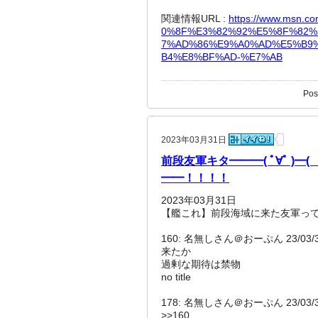
関連情報URL :
https://www.msn.
0%8F%E3%82%92%E5%8F%82%
7%AD%86%E9%A0%AD%E5%B9
B4%E8%BF%AD-%E7%AB
Pos
2023年03月31日
前段友軍キタ━━━( ﾟ∀ﾟ )━( 
━━！！！！
2023年03月31日
【艦これ】前段海域に来た友軍っ
160: 名無しさん＠おーぷん 23/03/31(金
来たか
過剰な期待は禁物
no title
178: 名無しさん＠おーぷん 23/03/31(金
>>160