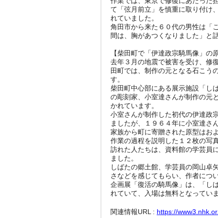
作業では、東京で修復にあたった
て「弦月前立」を慎重に取り付け
れていました。
角田市から来た６０代の男性は「
間は、胸があつくなりました」と
【柴田町で「伊達政宗騎馬像」の
去年３月の地震で被害を受け、修
田町では、制作の元となる石こう
す。
柴田町中心部にある展示施設「し
の彫刻家、小室達さんが制作の元
かれています。
小室さんが制作した初代の伊達政
ましたが、１９６４年に小室達さ
家族から町に寄贈された原型はお
作業の過程を説明した１２枚の写
訪れた人たちは、資料館の学芸員
ました。
しばたの郷土館、学芸員の岡山卓
さなどを感じてもらい、作者につ
企画展「復活の騎馬像」は、「し
れていて、入場は無料となってい
関連情報URL :
https://www3.nhk.o