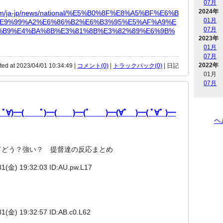
07月
2024年
com/ja-jp/news/national/%E5%B0%8F%E8%A5%BF%E6%B
01月
E9%99%A2%E6%86%B2%E6%B3%95%E5%AF%A9%E
07月
%B9%E4%BA%8B%E3%81%8B%E3%82%89%E6%9B%
2023年
01月
07月
2022年
ted at 2023/04/01 10:34:49 |
コメント(0)
|
トラックバック(0)
| 日記
01月
07月
ﾟ∀)━( ﾟ)━( )━(ﾟ )━(∀ﾟ )━( ﾟ∀ﾟ )━
ヘ
てどう？強い？ 提督達の反応まとめ
) 19:32:03 ID:AU.pw.L17
) 19:32:57 ID:AB.c0.L62