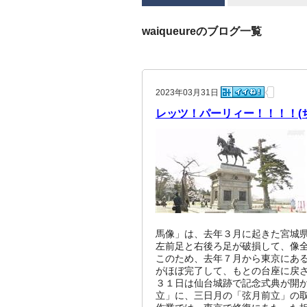
waiqueureのブログ一覧
2023年03月31日
レッツ！パーリィー！！！！(
馬像」は、去年３月に起きた宮城
左前足と右後ろ足が破損して、像
このため、去年７月から東京にあ
がほぼ完了して、もとの台座に戻
３１日は仙台城跡で記念式典が開
立」に、三日月の「弦月前立」の