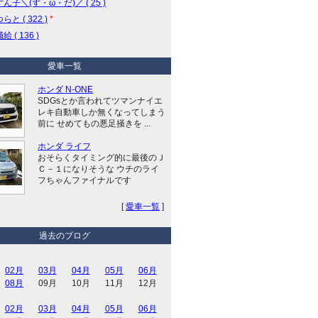
ん子＼(ず・ω・だ)／ ( 25 )
と ( 322 )
*
 ( 136 )
愛車一覧
ホンダ N-ONE
SDGsとか言われてツマンナイエ
レキ自動車しか無くなってしまう
前に せめてもの悪足掻きを ...
ホンダ ライフ
おそらくタイミング的に最後のＪ
Ｃ－１になりそうな ウチのライ
フちゃんファイナルです
[
愛車一覧
]
過去のブログ
02月
03月
04月
05月
06月
08月
09月
10月
11月
12月
02月
03月
04月
05月
06月