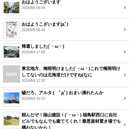
おはようございます
2026/8/5 06:49
おはようこざいます|дﾟ)
2026/8/5 06:40
帰還しました(´・ω・)
2026/8/4 17:58
東北地方、梅雨明けました(´・ω・)これで梅雨明け
してないのは北海道だけですね(なに
2026/8/4 12:30
嘘だろ、アルタ ( ﾟдﾟ) おまい潰れたんか
2026/8/4 10:10
頼んだぞ！隂山建設！(´・ω・) 福島駅西口に自社
ビルでもなんでも建ててくれ！最悪資材置き場でも
構わないから！