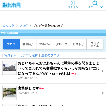
ログイン
メニュー
みんカラ
ブログ
ブログ一覧 [waiqueure]
waiqueure
ラップ
ブログ
愛車紹介
アルバム
グループ
ヒストリ
タイム
[
写真表示
｜
カテゴリ選択
｜
過去のブログ
]
おじいちゃんおばあちゃんに戦争の事を聞きましょ
うって言われても交通戦争くらいしか知らない世代
になってるんだが(´・ω・)それは
2026/8/6 10:08
出撃致します
2026/8/6 08:06