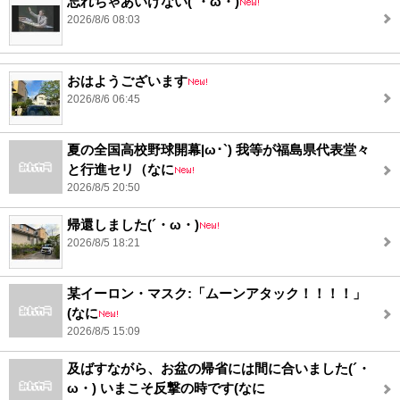
忘れちゃあいけない(´・ω・)
2026/8/6 08:03
おはようございます
2026/8/6 06:45
夏の全国高校野球開幕|ω･`) 我等が福島県代表堂々
と行進セリ（なに
2026/8/5 20:50
帰還しました(´・ω・)
2026/8/5 18:21
某イーロン・マスク:「ムーンアタック！！！！」
(なに
2026/8/5 15:09
及ばすながら、お盆の帰省には間に合いました(´・
ω・) いまこそ反撃の時です(なに