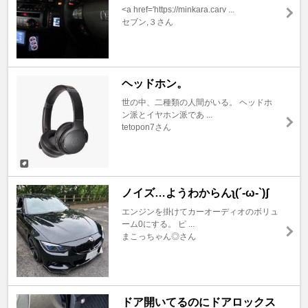
<a href='https://minkara.carv ...
セブン,３さん
ヘッドホン。
世の中、二種類の人間がいる。 ヘッドホ
ン派とイヤホン派であ ...
tetopon7さん
ノイズ…ようわからんʅ(´-ω-`)ʃ
エンジンを掛けてカーオーディオのボリュ
ーム0にする。 ピ ...
まこっちゃん◎さん
ドア開いてるのにドアロックス