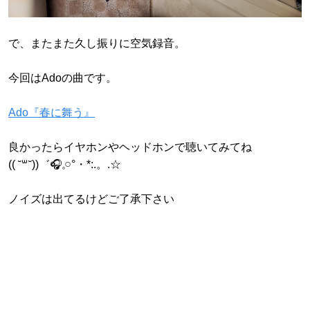
で、またまた久し振りに空気録音。
今回はAdoの曲です。
Ado『春に舞う』
良かったらイヤホンやヘッドホンで聴いてみてね
(( ˘꒳˘))゛🎧𓈒𓏸°・*:.。.☆
ノイズは出てるけどご了承下さい