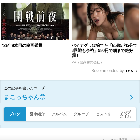
“26年9本目の映画鑑賞
バイアグラは捨てた「65歳が45分で
3回戦も余裕」980円で朝まで絶好
調！
PR（健商株式会社）
Recommended by
この記事を書いたユーザー
まこっちゃん◎
ラップ
ブログ
愛車紹介
アルバム
グループ
ヒストリ
タイム