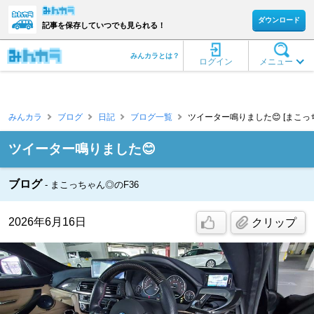
ダウンロード
記事を保存していつでも見られる！
みんカラとは？
ログイン
メニュー
みんカラ
ブログ
日記
ブログ一覧
ツイーター鳴りました😊 [まこっ
ツイーター鳴りました😊
ブログ
まこっちゃん◎のF36
2026年6月16日
クリップ