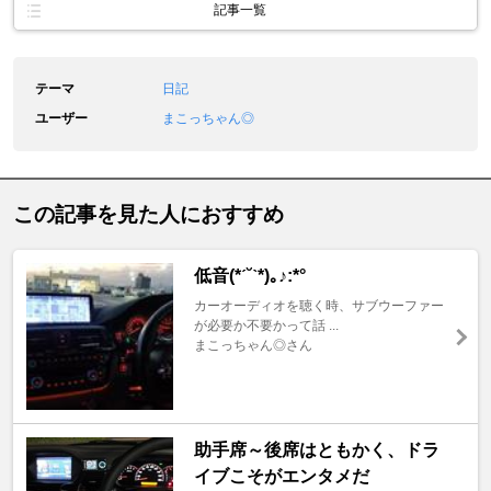
記事一覧
テーマ
日記
ユーザー
まこっちゃん◎
この記事を見た人におすすめ
低音(*ˊ˘ˋ*)｡♪:*°
カーオーディオを聴く時、サブウーファー
が必要か不要かって話 ...
まこっちゃん◎さん
助手席～後席はともかく、ドラ
イブこそがエンタメだ