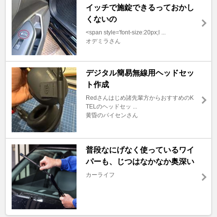
イッチで施錠できるっておかし
くないの
<span style='font-size:20px;l ...
オデミラさん
デジタル簡易無線用ヘッドセッ
ト作成
Redさんはじめ諸先輩方からおすすめのK
TELのヘッドセッ ...
黄昏のパイセンさん
普段なにげなく使っているワイ
パーも、じつはなかなか奥深い
カーライフ