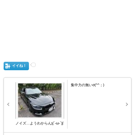
イイね！
集中力の無いσ(^^；)
ノイズ…ようわからんʅ(´-ω-`)ʃ