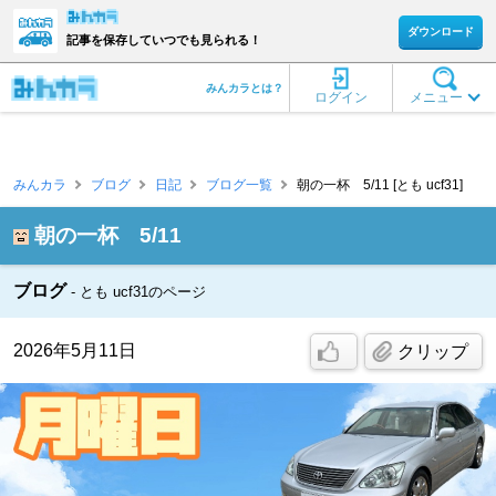
ダウンロード
記事を保存していつでも見られる！
みんカラとは？
ログイン
メニュー
みんカラ
ブログ
日記
ブログ一覧
朝の一杯 5/11 [とも ucf31]
朝の一杯 5/11
ブログ
とも ucf31のページ
2026年5月11日
クリップ