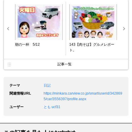
朝の一杯 5/12
143【肉そば】グルメレポー
ト。
記事一覧
テーマ
日記
関連情報URL
https://minkara.carview.co.jp/smart/userid/342869
5/car/3556397/profile.aspx
ユーザー
とも ucf31