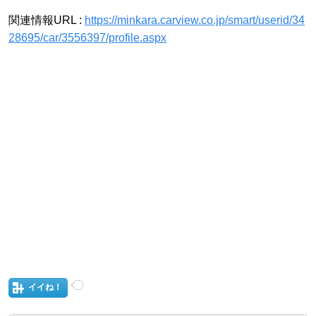
関連情報URL :
https://minkara.carview.co.jp/smart/userid/34
28695/car/3556397/profile.aspx
イイね！