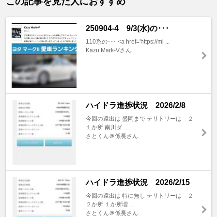
この記事を見た人におすすめ
250904-4 9/3(水)の･･･
110系の･･･ <a href='https://mi ...
Kazu Mark-Vさん
ハイドラ進捗状況 2026/2/8
今回の遠出は 盛岡まで テリトリーは ２
１か所 南川ダ ...
さとくん＠係長さん
ハイドラ進捗状況 2026/2/15
今回の遠出は 特に無し テリトリーは ２
２か所 １か所増 ...
さとくん＠係長さん