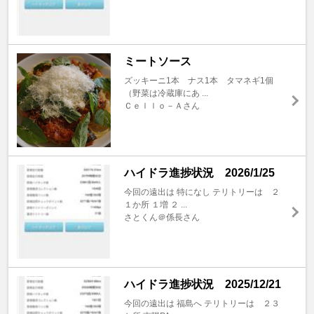
ミートソース
ズッキーニ1本 ナス1本 タマネギ1個
（野菜は冷蔵庫にあ ...
Ｃｅｌｌｏ－Ａさん
ハイドラ進捗状況 2026/1/25
今回の遠出は 特になし テリトリーは ２
１か所 １増 ２ ...
さとくん＠係長さん
ハイドラ進捗状況 2025/12/21
今回の遠出は 福島へ テリトリーは ２３