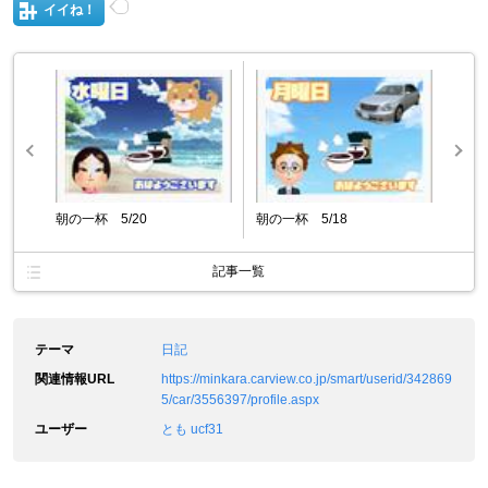
イイね！
朝の一杯 5/20
朝の一杯 5/18
記事一覧
テーマ
日記
関連情報URL
https://minkara.carview.co.jp/smart/userid/342869
5/car/3556397/profile.aspx
ユーザー
とも ucf31