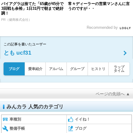
バイアグラは捨てた「65歳が45分で
常々ディーラーの営業マンさんに言
3回戦も余裕」1日31円で朝まで絶好
うのですが・・
調！
PR（健商株式会社）
Recommended by
この記事を書いたユーザー
とも ucf31
ラップ
ブログ
愛車紹介
アルバム
グループ
ヒストリ
タイム
ページの先頭へ ▲
みんカラ 人気のカテゴリ
車種別
イイね！
整備手帳
ブログ