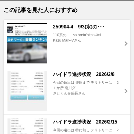
この記事を見た人におすすめ
250904-4 9/3(水)の･･･
110系の･･･ <a href='https://mi ...
Kazu Mark-Vさん
ハイドラ進捗状況 2026/2/8
今回の遠出は 盛岡まで テリトリーは ２
１か所 南川ダ ...
さとくん＠係長さん
ハイドラ進捗状況 2026/2/15
今回の遠出は 特に無し テリトリーは ２