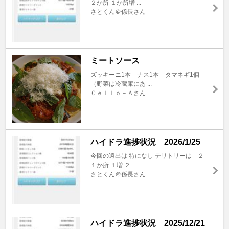
２か所 １か所増 ...
さとくん＠係長さん
ミートソース
ズッキーニ1本 ナス1本 タマネギ1個
（野菜は冷蔵庫にあ ...
Ｃｅｌｌｏ－Ａさん
ハイドラ進捗状況 2026/1/25
今回の遠出は 特になし テリトリーは ２
１か所 １増 ２ ...
さとくん＠係長さん
ハイドラ進捗状況 2025/12/21