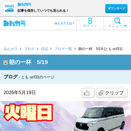
ダウンロード
記事を保存していつでも見られる！
みんカラとは？
ログイン
メニュー
みんカラ
ブログ
日記
ブログ一覧
朝の一杯 5/19 [とも ucf31]
朝の一杯 5/19
ブログ
とも ucf31のページ
2026年5月19日
クリップ