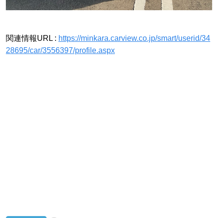
関連情報URL :
https://minkara.carview.co.jp/smart/userid/34
28695/car/3556397/profile.aspx