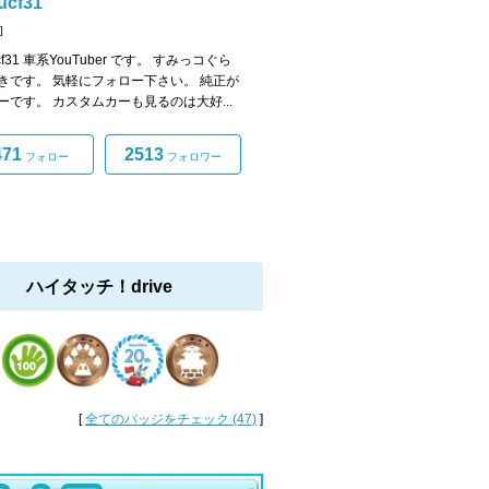
cf31
]
cf31 車系YouTuber です。 すみっコぐら
きです。 気軽にフォロー下さい。 純正が
ーです。 カスタムカーも見るのは大好...
471
2513
フォロー
フォロワー
ハイタッチ！drive
[
全てのバッジをチェック (47)
]