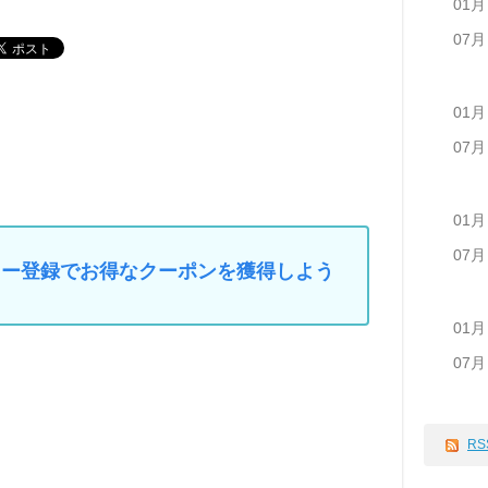
01月
07月
01月
07月
01月
07月
マイカー登録でお得なクーポンを獲得しよう
01月
07月
RS