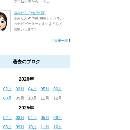
ですね✨ 左から ・タ ...
ゆみたん (その他 嫁)
ゆみたん💕 YouTubeチャンネル
のナビゲーターです✨ よろしく
お願いします✨
[
愛車一覧
]
過去のブログ
2026年
02月
03月
04月
05月
06月
08月
09月
10月
11月
12月
2025年
02月
03月
04月
05月
06月
08月
09月
10月
11月
12月