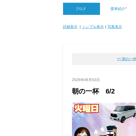
ブログ
*
愛車紹介
*
詳細表示
｜
シンプル表示
｜
写真表示
<< 朝の一杯
2026年06月02日
朝の一杯 6/2