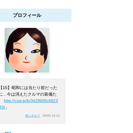
プロフィール
【15】昭和には当たり前だった
に…今は消えたクルマの装備た
。
http://cvw.jp/b/3428695/4923
33/
」
何シテル？
08/05 19:13