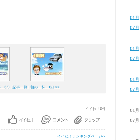
01月
07月
01月
07月
01月
 6/3
| 記事一覧 |
朝の一杯 6/1 >>
07月
イイね！0件
01月
07月
イイね！ランキングページへ