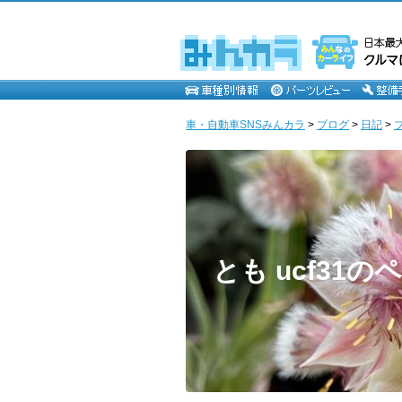
車・自動車SNSみんカラ
>
ブログ
>
日記
>
とも ucf31の