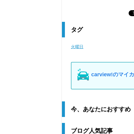
タグ
火曜日
carview!の
今、あなたにおすすめ
ブログ人気記事