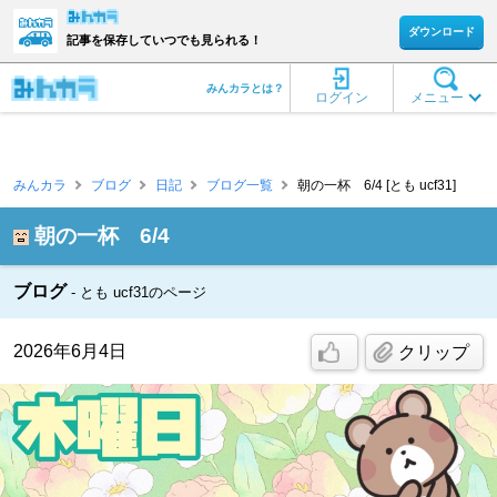
ダウンロード
記事を保存していつでも見られる！
みんカラとは？
ログイン
メニュー
みんカラ
ブログ
日記
ブログ一覧
朝の一杯 6/4 [とも ucf31]
朝の一杯 6/4
ブログ
とも ucf31のページ
2026年6月4日
クリップ