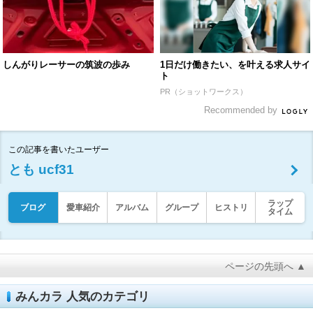
しんがりレーサーの筑波の歩み
1日だけ働きたい、を叶える求人サイ
ト
PR（ショットワークス）
Recommended by
この記事を書いたユーザー
とも ucf31
ラップ
ブログ
愛車紹介
アルバム
グループ
ヒストリ
タイム
ページの先頭へ ▲
みんカラ 人気のカテゴリ