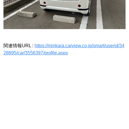
関連情報URL :
https://minkara.carview.co.jp/smart/userid/34
28695/car/3556397/profile.aspx