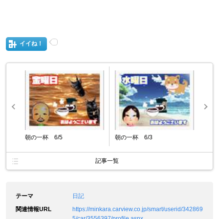
イイね！
朝の一杯 6/5
朝の一杯 6/3
記事一覧
テーマ
日記
関連情報URL
https://minkara.carview.co.jp/smart/userid/342869
5/car/3556397/profile.aspx