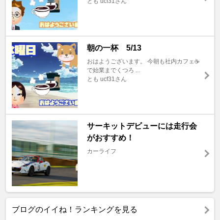
とも ucf31さん
朝の一杯 5/13
おはようございます。 今朝も社内カフェ☕️
で始業までくつろ ...
とも ucf31さん
サーキットデビューには走行会
がおすすめ！
カーライフ
ブログのイイね！ランキングを見る