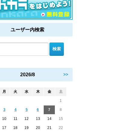
ユーザー内検索
2026/8
>>
月
火
水
木
金
土
1
3
4
5
6
7
8
10
11
12
13
14
15
17
18
19
20
21
22