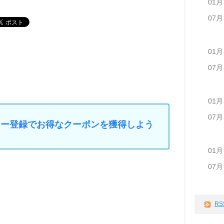
01月
07月
01月
07月
01月
07月
マイカー登録でお得なクーポンを獲得しよう
01月
07月
RS