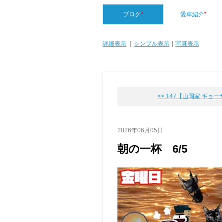
ブログ
*
愛車紹介
*
詳細表示
｜
シンプル表示
｜
写真表示
<< 147【山岡家 ギョーザ】
2026年06月05日
朝の一杯 6/5