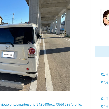
01月
07月
01月
rview.co.jp/smart/userid/3428695/car/3556397/profile.
07月