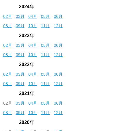
2024年
02月
03月
04月
05月
06月
08月
09月
10月
11月
12月
2023年
02月
03月
04月
05月
06月
08月
09月
10月
11月
12月
2022年
02月
03月
04月
05月
06月
08月
09月
10月
11月
12月
2021年
02月
03月
04月
05月
06月
08月
09月
10月
11月
12月
2020年