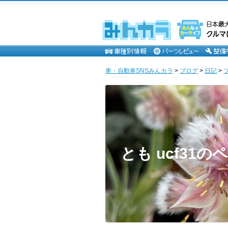
車・自動車SNSみんカラ
>
ブログ
>
日記
>
とも ucf31の