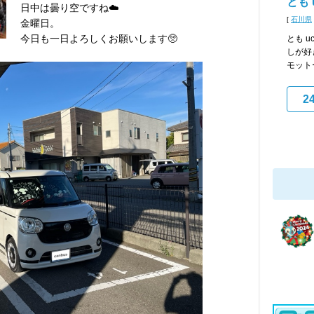
とも u
日中は曇り空ですね☁️
[
石川県
金曜日。
今日も一日よろしくお願いします🥺
とも u
しが好
モット
2