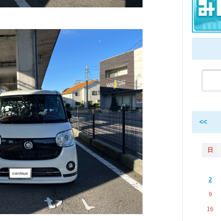
<<
日
2
9
16