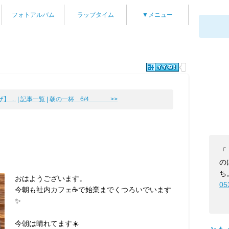
フォトアルバム
ラップタイム
▼メニュー
 ...
| 記事一覧 |
朝の一杯 6/4 >>
「
の
ち
おはようございます。
05
今朝も社内カフェ☕️で始業までくつろいでいます
✨
今朝は晴れてます☀️