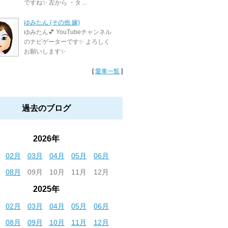
ですね✨ 左から ・タ ...
ゆみたん (その他 嫁)
ゆみたん💕 YouTubeチャンネル
のナビゲーターです✨ よろしく
お願いします✨
[
愛車一覧
]
過去のブログ
2026年
02月
03月
04月
05月
06月
08月
09月
10月
11月
12月
2025年
02月
03月
04月
05月
06月
08月
09月
10月
11月
12月