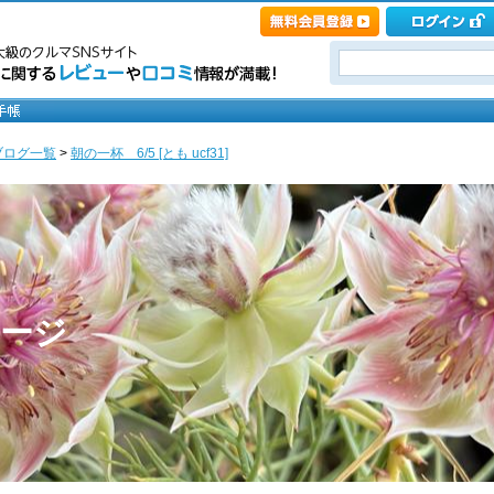
ブログ一覧
>
朝の一杯 6/5 [とも ucf31]
ページ