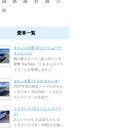
24
25
26
27
28
29
31
愛車一覧
キャンバス君 (ダイハツ ムーヴ
キャンバス)
我が家のエース✨真っ白パンダ
君🐼 YouTube「ともさんカーラ
イフ」にも登場します♪ ...
セルシオ君 (トヨタ セルシオ)
2007年式の純正ノーマルのセル
シオです✨ YouTube「ともさん
カーライフ」の主役で ...
ミライース (ダイハツ ミライー
ス)
おじいちゃん おばあちゃん の
ミライースです✨ 4WDで力強い