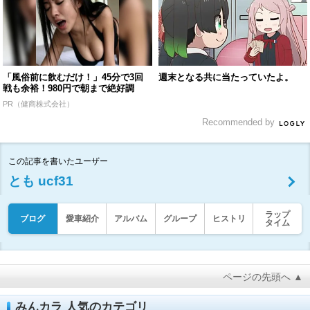
「風俗前に飲むだけ！」45分で3回
週末となる共に当たっていたよ。
戦も余裕！980円で朝まで絶好調
PR（健商株式会社）
Recommended by
この記事を書いたユーザー
とも ucf31
ラップ
ブログ
愛車紹介
アルバム
グループ
ヒストリ
タイム
ページの先頭へ ▲
みんカラ 人気のカテゴリ