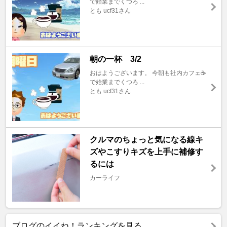
で始業までくつろ ...
とも ucf31さん
朝の一杯 3/2
おはようございます。 今朝も社内カフェ☕️
で始業までくつろ ...
とも ucf31さん
クルマのちょっと気になる線キ
ズやこすりキズを上手に補修す
るには
カーライフ
ブログのイイね！ランキングを見る