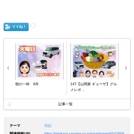
イイね！
朝の一杯 6/9
147【山岡家 ギョーザ】グル
メレポ ...
記事一覧
テーマ
日記
関連情報URL
https://minkara.carview.co.jp/smart/userid/342869