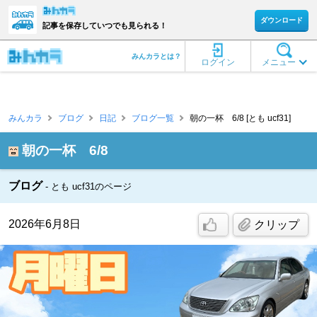
ダウンロード
記事を保存していつでも見られる！
みんカラとは？
ログイン
メニュー
みんカラ
ブログ
日記
ブログ一覧
朝の一杯 6/8 [とも ucf31]
朝の一杯 6/8
ブログ
とも ucf31のページ
2026年6月8日
クリップ