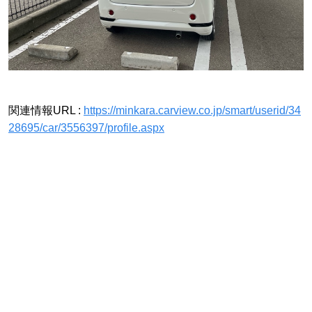
関連情報URL :
https://minkara.carview.co.jp/smart/userid/34
28695/car/3556397/profile.aspx