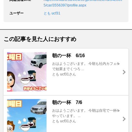
5/car/3556397/profile.aspx
ユーザー
とも ucf31
この記事を見た人におすすめ
朝の一杯 6/16
おはようございます。 今朝も社内カフェ☕️
で始業までくつろ ...
とも ucf31さん
朝の一杯 7/6
おはようございます。 今朝は自宅で一杯☕️
やっています。 ...
とも ucf31さん