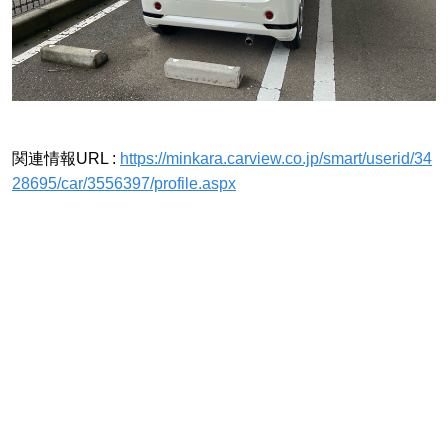
関連情報URL :
https://minkara.carview.co.jp/smart/userid/34
28695/car/3556397/profile.aspx