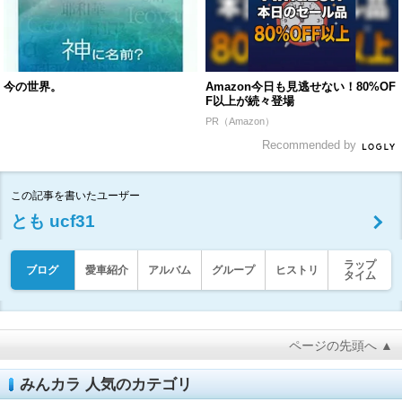
今の世界。
Amazon今日も見逃せない！80%OF
F以上が続々登場
PR（Amazon）
Recommended by
この記事を書いたユーザー
とも ucf31
ラップ
ブログ
愛車紹介
アルバム
グループ
ヒストリ
タイム
ページの先頭へ ▲
みんカラ 人気のカテゴリ