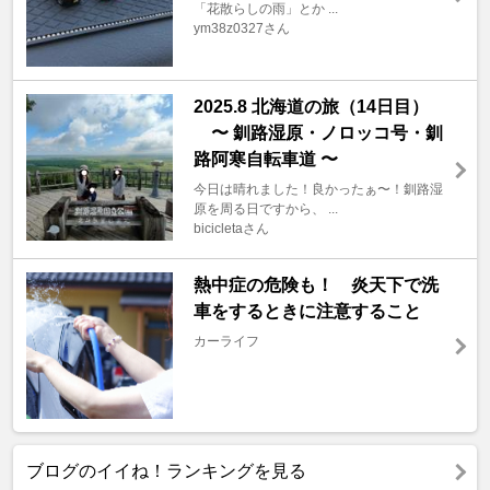
「花散らしの雨」とか ...
ym38z0327さん
2025.8 北海道の旅（14日目）
〜 釧路湿原・ノロッコ号・釧
路阿寒自転車道 〜
今日は晴れました！良かったぁ〜！釧路湿
原を周る日ですから、 ...
bicicletaさん
熱中症の危険も！ 炎天下で洗
車をするときに注意すること
カーライフ
ブログのイイね！ランキングを見る