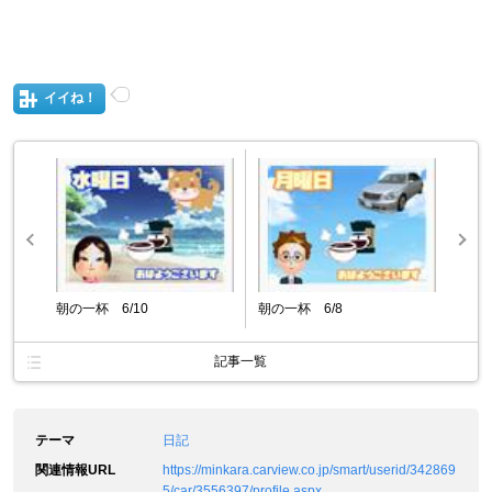
イイね！
朝の一杯 6/10
朝の一杯 6/8
記事一覧
テーマ
日記
関連情報URL
https://minkara.carview.co.jp/smart/userid/342869
5/car/3556397/profile.aspx