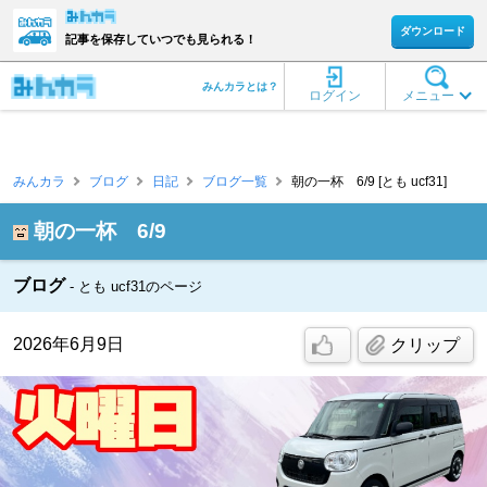
ダウンロード
記事を保存していつでも見られる！
みんカラとは？
ログイン
メニュー
みんカラ
ブログ
日記
ブログ一覧
朝の一杯 6/9 [とも ucf31]
朝の一杯 6/9
ブログ
とも ucf31のページ
2026年6月9日
クリップ