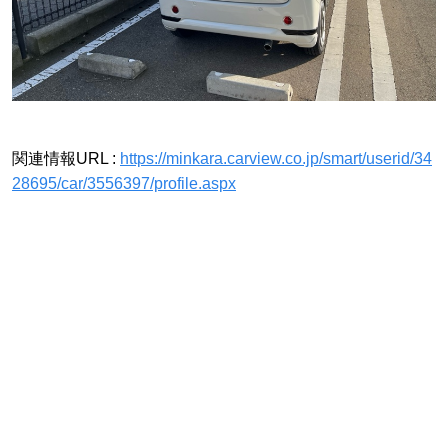
関連情報URL :
https://minkara.carview.co.jp/smart/userid/34
28695/car/3556397/profile.aspx