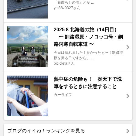
「花散らしの雨」とか ...
ym38z0327さん
2025.8 北海道の旅（14日目）
〜 釧路湿原・ノロッコ号・釧
路阿寒自転車道 〜
今日は晴れました！良かったぁ〜！釧路湿
原を周る日ですから、 ...
bicicletaさん
熱中症の危険も！ 炎天下で洗
車をするときに注意すること
カーライフ
ブログのイイね！ランキングを見る