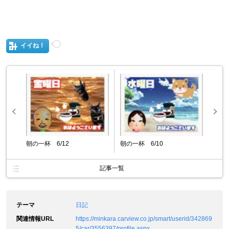
イイね！
朝の一杯 6/12
朝の一杯 6/10
記事一覧
テーマ
日記
関連情報URL
https://minkara.carview.co.jp/smart/userid/342869
5/car/3556397/profile.aspx