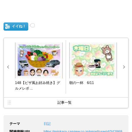
イイね！
148【ピザ風お好み焼き】グ
朝の一杯 6/11
ルメレポ ...
記事一覧
テーマ
日記
関連情報URL
https://minkara.carview.co.jp/smart/userid/342869