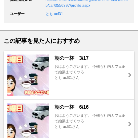
5/car/3556397/profile.aspx
ユーザー
とも ucf31
この記事を見た人におすすめ
朝の一杯 3/17
おはようございます。 今朝も社内カフェ☕️
で始業までくつろ ...
とも ucf31さん
朝の一杯 6/16
おはようございます。 今朝も社内カフェ☕️
で始業までくつろ ...
とも ucf31さん