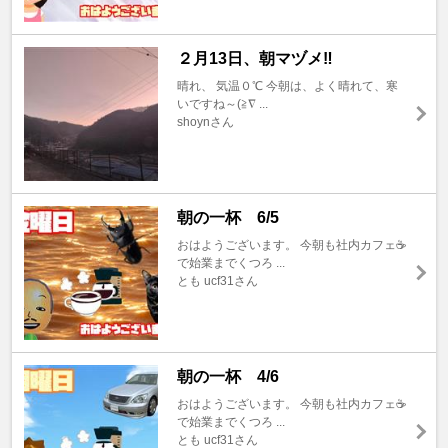
２月13日、朝マヅメ‼️
晴れ、 気温０℃ 今朝は、よく晴れて、寒
いですね～(≧∇ ...
shoynさん
朝の一杯 6/5
おはようございます。 今朝も社内カフェ☕️
で始業までくつろ ...
とも ucf31さん
朝の一杯 4/6
おはようございます。 今朝も社内カフェ☕️
で始業までくつろ ...
とも ucf31さん