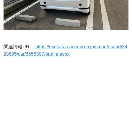
関連情報URL :
https://minkara.carview.co.jp/smart/userid/34
28695/car/3556397/profile.aspx