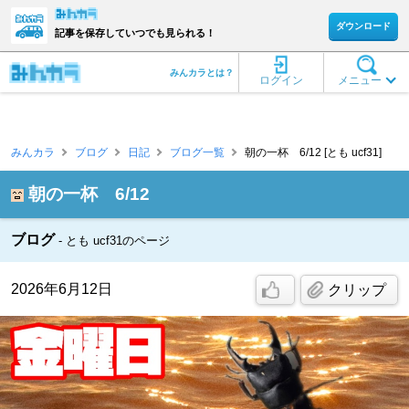
ダウンロード
記事を保存していつでも見られる！
みんカラとは？
ログイン
メニュー
みんカラ
ブログ
日記
ブログ一覧
朝の一杯 6/12 [とも ucf31]
朝の一杯 6/12
ブログ
とも ucf31のページ
2026年6月12日
クリップ