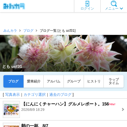
ログイン
メニュー
みんカラ
ブログ
ブログ一覧 [とも ucf31]
とも ucf31
ラップ
ブログ
愛車紹介
アルバム
グループ
ヒストリ
タイム
[
写真表示
｜
カテゴリ選択
｜
過去のブログ
]
【にんにくチャーハン】グルメレポート。156
2026/8/9 18:29
朝の一杯 8/7