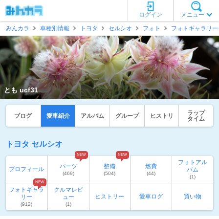
ログイン
メニュー
みんカラ
車種別情報
トヨタ
セルシオ
フォト
フォトギャラリー
とも ucf31
ラップ
ブログ
愛車紹介
アルバム
グループ
ヒストリ
タイム
トヨタ セルシオ
NEW
NEW
フォトアル
パーツ
整備
燃費
プロフィール
バム
(469)
(504)
(44)
(1)
NEW
フォトギャラ
クルマレビ
ヒストリー
愛車ログ
買い物
リー
ュー
(912)
(1)