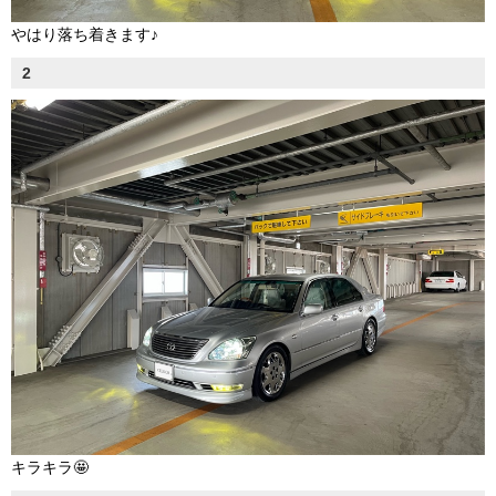
やはり落ち着きます♪
2
キラキラ🤩