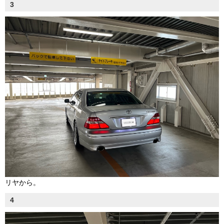
3
リヤから。
4