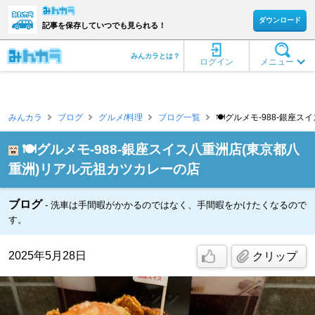
ダウンロード
記事を保存していつでも見られる！
みんカラとは？
ログイン
メニュー
みんカラ
ブログ
グルメ/料理
ブログ一覧
🍽️グルメモ-988-銀座
🍽️グルメモ-988-銀座スイス八重洲店(東京都八
重洲)リアル元祖カツカレーの店
ブログ
洗車は手間暇がかかるのではなく、手間暇をかけたくなるので
す。
2025年5月28日
クリップ