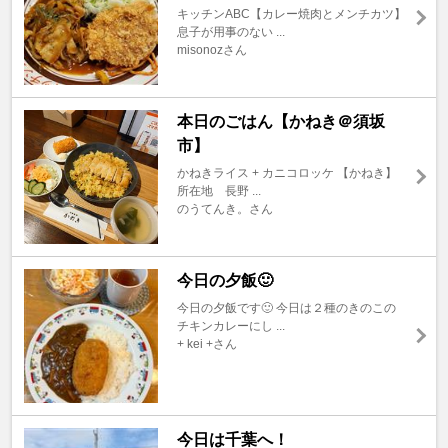
キッチンABC【カレー焼肉とメンチカツ】
息子が用事のない ...
misonozさん
本日のごはん【かねき＠須坂
市】
かねきライス + カニコロッケ 【かねき】
所在地 長野 ...
のうてんき。さん
今日の夕飯🙂
今日の夕飯です🙂 今日は２種のきのこの
チキンカレーにし ...
+ kei +さん
今日は千葉へ！