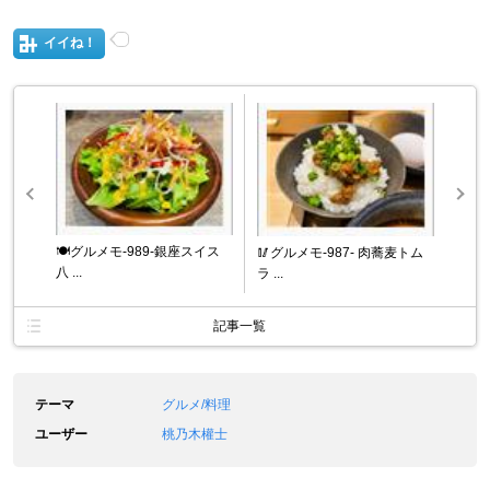
イイね！
🍽️グルメモ-989-銀座スイス
🥢グルメモ-987- 肉蕎麦トム
八 ...
ラ ...
記事一覧
テーマ
グルメ/料理
ユーザー
桃乃木權士