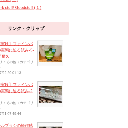
k stuff/ Goodstuff ( 1 )
リンク・クリップ
礎実験】ファインバ
実態に迫る試み-5-
間耐久
リ：その他（カテゴリ
）
7/22 20:01:13
礎実験】ファインバ
実態に迫る試み-2
リ：その他（カテゴリ
）
7/21 07:49:44
ールブラシの操作感