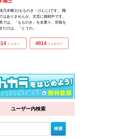
木權士
桃乃木權士(もものき・けんじ)です。 職
ではありませんが、文芸に挑戦中です。
系では、「もものき」を名乗り、官能を
きだけは、「とうの...
814
4814
フォロー
フォロワー
ユーザー内検索