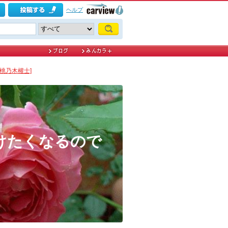
ヘルプ
[桃乃木權士]
けたくなるので