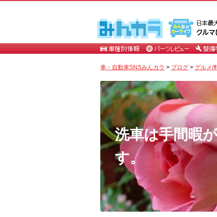
車・自動車SNSみんカラ
>
ブログ
>
グルメ/
洗車は手間暇
す。