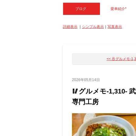
ブログ
*
愛車紹介
*
詳細表示
｜
シンプル表示
｜
写真表示
<< 🍜グルメモ-1,311
2026年05月14日
🥢グルメモ-1,310
専門工房