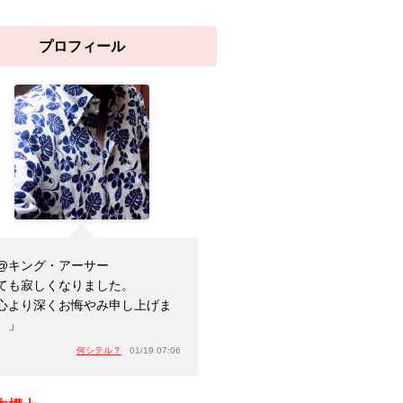
プロフィール
@キング・アーサー
ても寂しくなりました。
心より深くお悔やみ申し上げま
。」
何シテル？
01/19 07:06