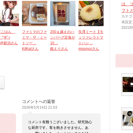
は、
フト
カテゴ
未設定
2022/0
匠ごはん
ファミマのファ
250ｇ越えのハ
矢澤ミート【モ
｀*)ﾎﾟｯ
ミマ・ザ・ミー
ンバーグ定食が
ッツァレラトマ
u@新潟さん
トソー ...
10 ...
トハン ...
KitKatさん
銀えりさん
misonozさん
コメントへの返答
2026年5月14日 21:03
コメント有難うございました。研究熱心
な厨房です。客を飽きさせません。あ