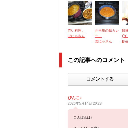
赤い料理。
弁当用の鯖カレ
師
ぽにゃさん
ー。
(´∀
ぽにゃさん
By
この記事へのコメント
コメントする
ぴんこ♪
2026年5月14日 20:28
こんばんは♪