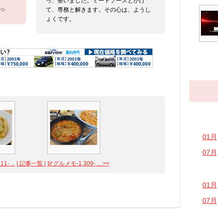
っ、整いました。ミートソースとかけ
✨
て、専務と解きます。その心は、ようし
ょくです。
01月
07月
- ...
| 記事一覧 |
🥢グルメモ-1,309- ... >>
01月
07月