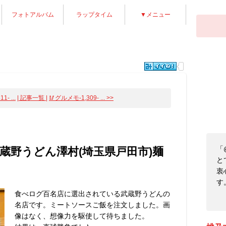
フォトアルバム
ラップタイム
▼メニュー
- ...
| 記事一覧 |
🥢グルメモ-1,309- ... >>
「
- 武蔵野うどん澤村(埼玉県戸田市)麺
と
衷
す
食べログ百名店に選出されている武蔵野うどんの
名店です。ミートソースご飯を注文しました。画
像はなく、想像力を駆使して待ちました。