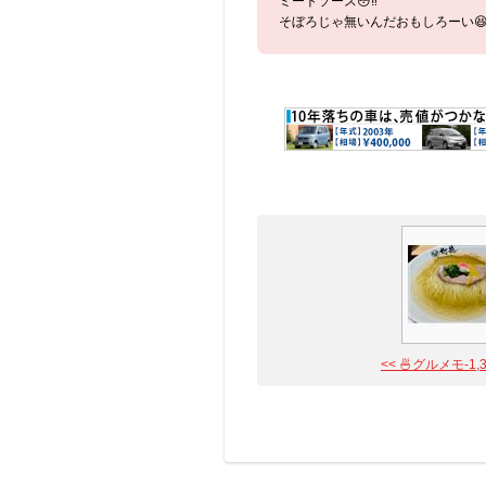
ミートソース😳‼︎
そぼろじゃ無いんだおもしろーい
<< 🍜グルメモ-1,311