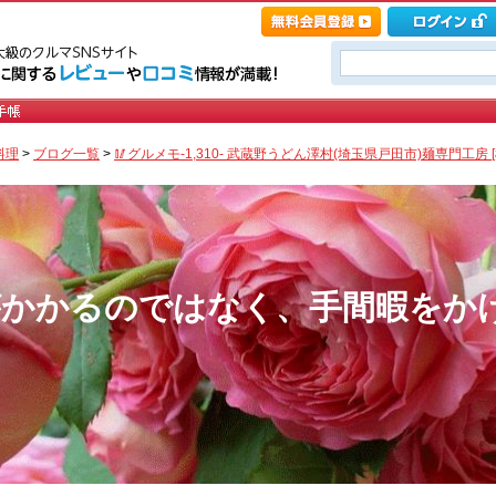
料理
>
ブログ一覧
>
🥢グルメモ-1,310- 武蔵野うどん澤村(埼玉県戸田市)麺専門工房 
がかかるのではなく、手間暇をか