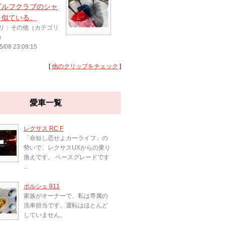
ゴルフクラブのシャ
と似ている。
リ：その他（カテゴリ
）
5/08 23:09:15
[
他のクリップをチェック
]
愛車一覧
レクサス RC F
「命短し恋せよカーライフ」の
勢いで、レクサスUXからの乗り
換えです。 ベースグレードです
...
ポルシェ 911
家族がオーナーで、私は専属の
洗車担当です。運転はほとんど
していません。