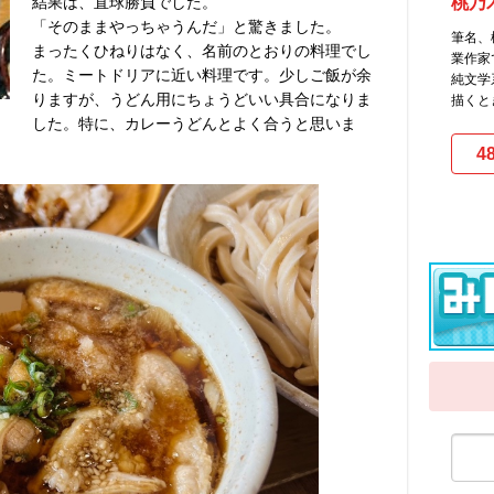
結果は、直球勝負でした。
桃乃
「そのままやっちゃうんだ」と驚きました。
筆名、
まったくひねりはなく、名前のとおりの料理でし
業作家
た。ミートドリアに近い料理です。少しご飯が余
純文学
りますが、うどん用にちょうどいい具合になりま
描くと
した。特に、カレーうどんとよく合うと思いま
4