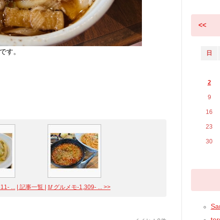
<<
です。
日
2
9
16
23
30
- ...
| 記事一覧 |
🥢グルメモ-1,309- ... >>
Sam
ter