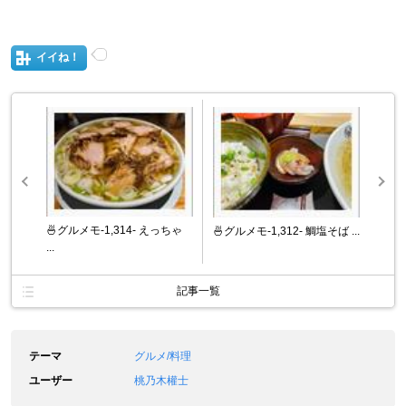
イイね！
🍜グルメモ-1,314- えっちゃ
🍜グルメモ-1,312- 鯛塩そば ...
...
記事一覧
テーマ
グルメ/料理
ユーザー
桃乃木權士