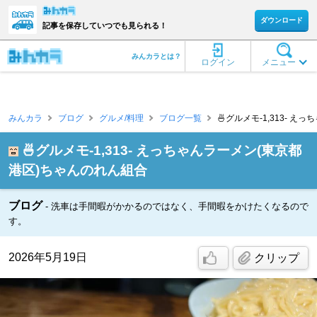
ダウンロード
記事を保存していつでも見られる！
みんカラとは？
ログイン
メニュー
みんカラ
ブログ
グルメ/料理
ブログ一覧
🍜グルメモ-1,313- 
🍜グルメモ-1,313- えっちゃんラーメン(東京都
港区)ちゃんのれん組合
ブログ
洗車は手間暇がかかるのではなく、手間暇をかけたくなるので
す。
2026年5月19日
クリップ