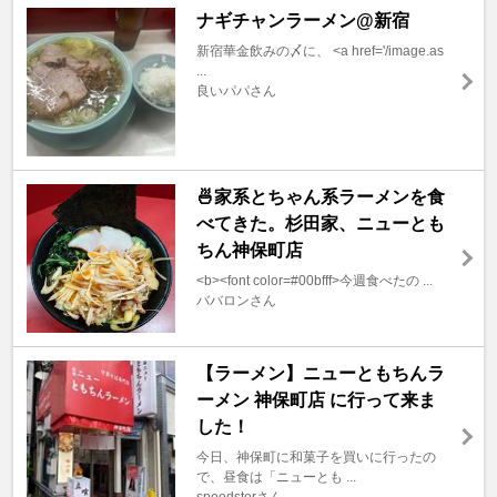
ナギチャンラーメン@新宿
新宿華金飲みの〆に、 <a href='/image.as
...
良いパパさん
🍜家系とちゃん系ラーメンを食
べてきた。杉田家、ニューとも
ちん神保町店
<b><font color=#00bfff>今週食べたの ...
ババロンさん
【ラーメン】ニューともちんラ
ーメン 神保町店 に行って来ま
した！
今日、神保町に和菓子を買いに行ったの
で、昼食は「ニューとも ...