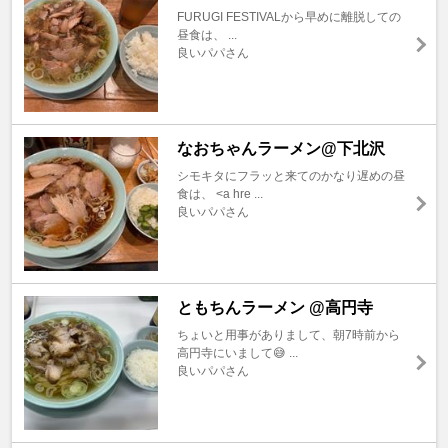
FURUGI FESTIVALから早めに離脱しての
昼食は、 ...
良いパパさん
なおちゃんラーメン@下北沢
シモキタにフラッと来てのかなり遅めの昼
食は、 <a hre ...
良いパパさん
ともちんラーメン @高円寺
ちょいと用事がありまして、朝7時前から
高円寺にいまして😅 ...
良いパパさん