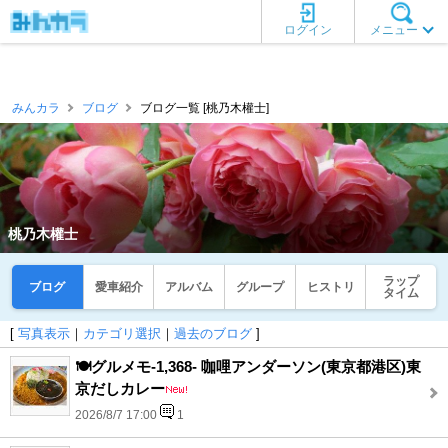
ログイン
メニュー
みんカラ
ブログ
ブログ一覧 [桃乃木權士]
桃乃木權士
ラップ
ブログ
愛車紹介
アルバム
グループ
ヒストリ
タイム
[
写真表示
｜
カテゴリ選択
｜
過去のブログ
]
🍽️グルメモ-1,368- 咖哩アンダーソン(東京都港区)東
京だしカレー
2026/8/7 17:00
1