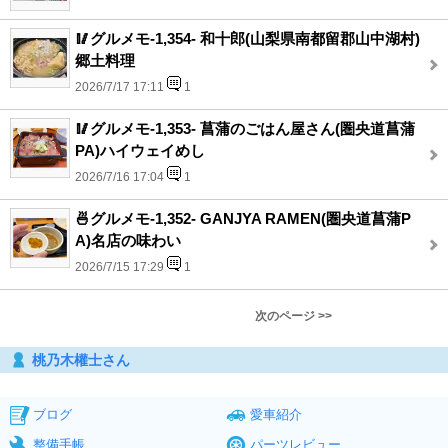
🥢グルメモ-1,354- 和十郎(山梨県南都留郡山中湖村)
郷土料理
2026/7/17 17:11
1
🥢グルメモ-1,353- 菖蒲のごはん屋さん(圏央道菖蒲
PA)ハイウェイめし
2026/7/16 17:04
1
🍜グルメモ-1,352- GANJYA RAMEN(圏央道菖蒲P
A)名店の味わい
2026/7/15 17:29
1
次のページ >>
桃乃木權士さん
ブログ
愛車紹介
整備手帳
パーツレビュー