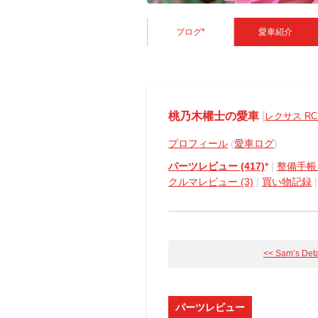
ブログ
*
愛車紹介
*
桃乃木權士の愛車
[
レクサス RC
プロフィール
(
愛車ログ
)
パーツレビュー (417)
*
|
整備手帳 (
クルマレビュー (3)
|
買い物記録
<< Sam’s Detai
パーツレビュー