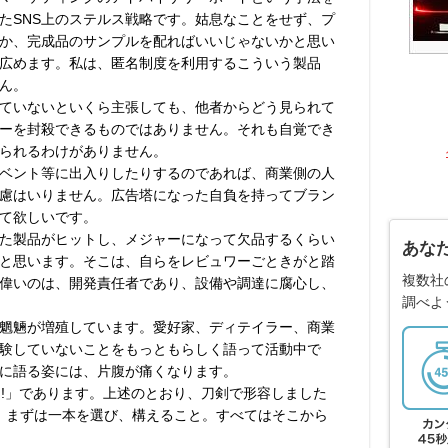
たSNS上のステルス戦略です。姑息なことをせず、プ
か、完成品のサンプルを配ればいいじゃないかと思い
広めます。私は、匿名制度を利用するこういう製品
ん。
ていないといくら主張しても、他者からどう見られて
ーを封殺できるものではありません。それも自覚でき
られるわけがありません。
ベント等に出入りしたりするのであれば、商業側の人
慮はいりません。広告塔になった自負を持ってブラン
て欲しいです。
た製品がヒットし、メジャーになって欠品するくらい
あな
と思います。そこは、自らをレビュワーごときがと踏
複数社
偉いのは、開発責任者であり、設備や調達に腐心し、
調べよ
魍魎が増殖しています。愛好家、ディテイラー、商業
験していないことをもっともらしく語って活動中で
に語る姿には、片腹が痛くなります。
flag!」であります。上述のとおり、刀剣で形容しました
!」です。まずは一本を選び、構えること。すべてはそこから