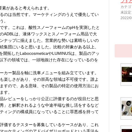
フト
カテゴ
要素があると考えられます。
未設定
るのは当然です。マーケティングのうえで優先してい
2022/0
う。
です。これは、酸性スノーフォームのpHを実測したと
のADBLは、液体ワックスとスノーフォーム用品で大
ンナップに揃えました。営業的な勢いは素晴らしいの
続集団にいると思いました。比較の対象がある以上、
拓したLabocosmeticaやLUMINUSは、製品のアッ
5以下の領域では、一頭地抜けた存在になっているのを
ーカー製品を軸に洗車メニューを組み立てています。
も楽しさがあり、その崇高な領域は不可侵です。誰よ
ますので、ある意味、その製品の特定の使用方法にお
ます。
品レビューをしっかり公正に評価するのが役目だと思
秀」と解釈されるような中途半端な推し活をするなど
ティングの構成員になっていることに罪悪感を持って
評価するテスターを募集しているケースがあり、これ
マーケティングのアドバイザリーボードという手法を