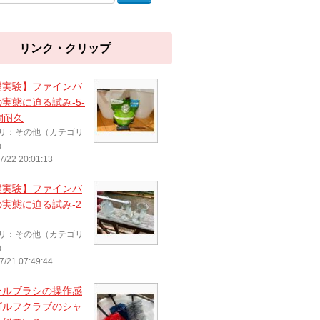
リンク・クリップ
礎実験】ファインバ
実態に迫る試み-5-
間耐久
リ：その他（カテゴリ
）
7/22 20:01:13
礎実験】ファインバ
実態に迫る試み-2
リ：その他（カテゴリ
）
7/21 07:49:44
ールブラシの操作感
ゴルフクラブのシャ