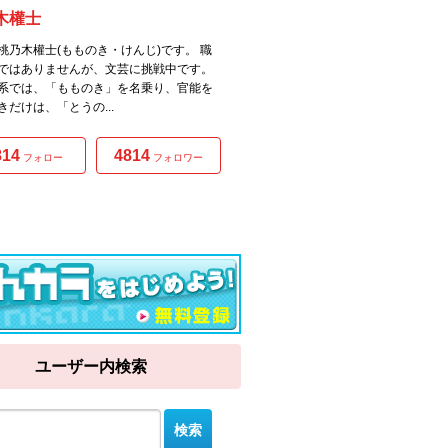
木權士
桃乃木權士(もものき・けんじ)です。 職
ではありませんが、文芸に挑戦中です。
系では、「もものき」を名乗り、官能を
きだけは、「とうの...
814
4814
フォロー
フォロワー
ユーザー内検索