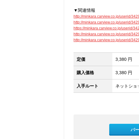
▼関連情報
http://minkara.carview.co.jp/userid/3
http://minkara.carview.co.jp/userid/3
https://minkara.carview.co.jp/userid/
http://minkara.carview.co.jp/userid/3
http://minkara.carview.co.jp/userid/3
定価
3,380 円
購入価格
3,380 円
入手ルート
ネットショ
パ