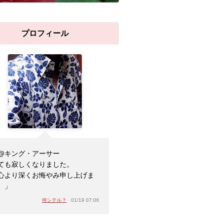
プロフィール
@キング・アーサー
ても寂しくなりました。
心より深くお悔やみ申し上げま
。」
何シテル？
01/19 07:06