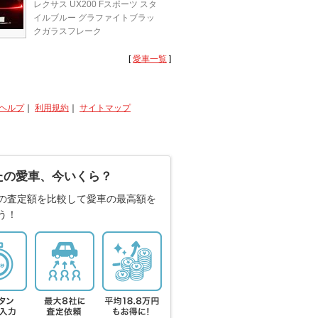
レクサス UX200 Fスポーツ スタ
イルブルー グラファイトブラッ
クガラスフレーク
[
愛車一覧
]
ヘルプ
｜
利用規約
｜
サイトマップ
たの愛車、今いくら？
の査定額を比較して愛車の最高額を
う！