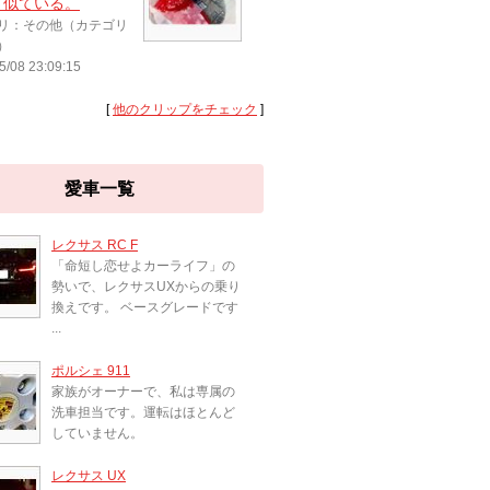
と似ている。
リ：その他（カテゴリ
）
5/08 23:09:15
[
他のクリップをチェック
]
愛車一覧
レクサス RC F
「命短し恋せよカーライフ」の
勢いで、レクサスUXからの乗り
換えです。 ベースグレードです
...
ポルシェ 911
家族がオーナーで、私は専属の
洗車担当です。運転はほとんど
していません。
レクサス UX