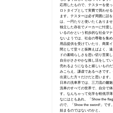
応用したもので、テスターを使っ
ロトタイプとして実費で買わせる
ます。テスターは必ず周囲に話を
は、一円たりと使いたくありませ
独立した存在でメーカーに忖度し
いるのかという初歩的な社会マナ
ないようでは、社会の尊敬を集め
用品提供を受けていたり、商業イ
間として堂々と振舞えばよく、遠
ドの素晴らしさを思い切り営業し
自分がささやかな推し活をしてい
売れるようになると嬉しいものだ
みこらえ、謙虚であるべきです。
出資した方々だけだと思います。
日本の洗車界では、三刀流の魑魅
洗車のすべての世界で、自分で体
す。なんちゃって化学を軽佻浮薄
なにはともあれ、「Show the 
ので、「Show the sword
始まるのではないのかと。