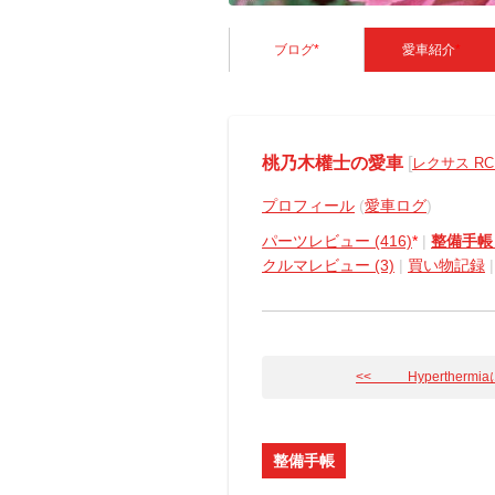
ブログ
*
愛車紹介
*
桃乃木權士の愛車
[
レクサス RC
プロフィール
(
愛車ログ
)
パーツレビュー (416)
*
|
整備手帳 (
クルマレビュー (3)
|
買い物記録
<< Hyperthermiaに
整備手帳