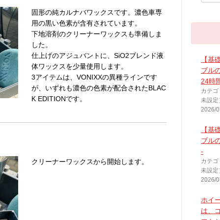
固形の純カルナバワックスです。濃色車専
用の黒い色素が含有されています。
下地溶剤のクリーナーワックスも準備しま
した。
仕上げのアジュバントに、SiO2ブレンド液
【基
体ワックスを少量使用します。
ブルの
3アイテムは、VONIXXの異種ラインです
24時
が、いずれも濃色の色素が配合されたBLAC
カテゴ
K EDITIONです。
未設定
2026/0
【基
ブルの
-
クリーナーワックスから開始します。
カテゴ
未設定
2026/0
ホイ
は、