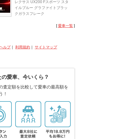
レクサス UX200 Fスポーツ スタ
イルブルー グラファイトブラッ
クガラスフレーク
[
愛車一覧
]
ヘルプ
｜
利用規約
｜
サイトマップ
たの愛車、今いくら？
の査定額を比較して愛車の最高額を
う！