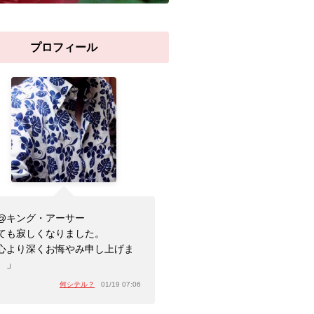
プロフィール
@キング・アーサー
ても寂しくなりました。
心より深くお悔やみ申し上げま
。」
何シテル？
01/19 07:06