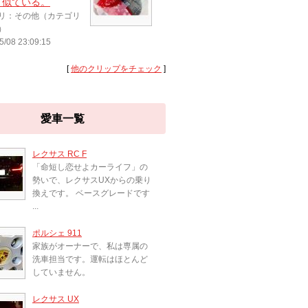
と似ている。
リ：その他（カテゴリ
）
5/08 23:09:15
[
他のクリップをチェック
]
愛車一覧
レクサス RC F
「命短し恋せよカーライフ」の
勢いで、レクサスUXからの乗り
換えです。 ベースグレードです
...
ポルシェ 911
家族がオーナーで、私は専属の
洗車担当です。運転はほとんど
していません。
レクサス UX