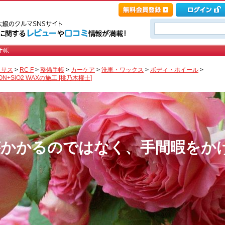
クサス
>
RC F
>
整備手帳
>
カーケア
>
洗車・ワックス
>
ボディ・ホイール
>
ITION+SiO2 WAXの施工 [桃乃木權士]
がかかるのではなく、手間暇をか