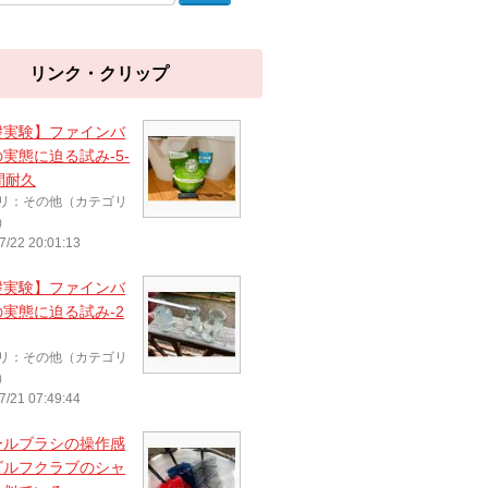
リンク・クリップ
礎実験】ファインバ
実態に迫る試み-5-
間耐久
リ：その他（カテゴリ
）
7/22 20:01:13
礎実験】ファインバ
実態に迫る試み-2
リ：その他（カテゴリ
）
7/21 07:49:44
ールブラシの操作感
ゴルフクラブのシャ