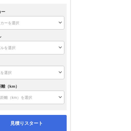
カー
ル
距離（km）
見積りスタート