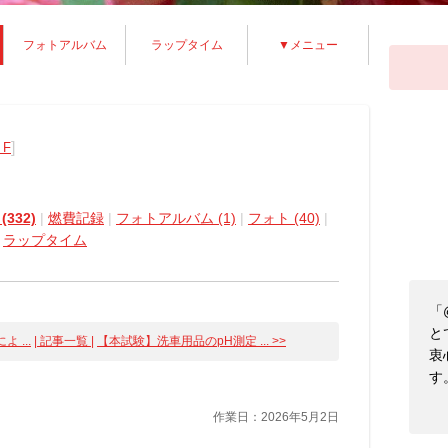
フォトアルバム
ラップタイム
▼メニュー
]
 F
332)
|
燃費記録
|
フォトアルバム (1)
|
フォト (40)
|
|
ラップタイム
「
と
よ ...
| 記事一覧 |
【本試験】洗車用品のpH測定 ... >>
衷
す
作業日：2026年5月2日