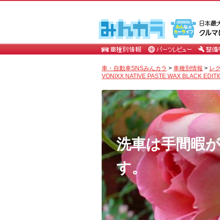
車・自動車SNSみんカラ
>
車種別情報
>
レ
VONIXX NATIVE PASTE WAX BLACK ED
洗車は手間暇
す。