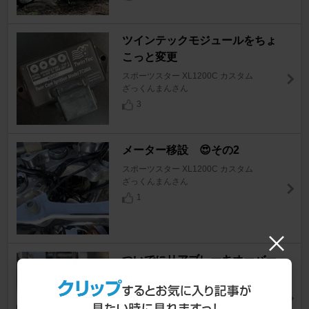
ツインテックモジュールをちょ
こっと変更
スポーツスター XL1200C カスタム
ざっくんまんさん
3
メーター移設 😍その2
スポーツスター XL1200C カスタム
ざっくんまんさん
1
ついでにリアブレーキオーバー
ホール🤣
スポーツスター XL1200C カスタム
ざっくんまんさん