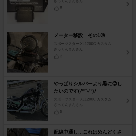
ざっくんまんさん
5
メーター移設 その1😘
スポーツスター XL1200C カスタム
ざっくんまんさん
2
やっぱりシルバーより黒に😊し
たいのです(ﾉ*°▽°)ﾉ
スポーツスター XL1200C カスタム
ざっくんまんさん
5
配線中通し…これはめんどくさ