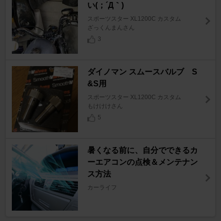
い(；´Д｀)
スポーツスター XL1200C カスタム
ざっくんまんさん
3
ダイノマン スムースバルブ S
&S用
スポーツスター XL1200C カスタム
もけけけさん
5
暑くなる前に、自分でできるカ
ーエアコンの点検＆メンテナン
ス方法
カーライフ